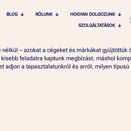
BLOG
RÓLUNK
HOGYAN DOLGOZUNK
SZOLGÁLTATÁSOK
ye nélkül – azokat a cégeket és márkákat gyűjtöttü
 kisebb feladatra kaptunk megbízást, máshol komp
pet adjon a tapasztalatunkról és arról, milyen típus