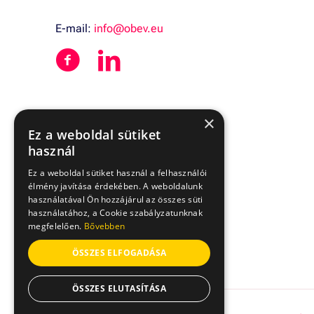
E-mail:
info@obev.eu
×
Ez a weboldal sütiket
használ
Ez a weboldal sütiket használ a felhasználói
élmény javítása érdekében. A weboldalunk
használatával Ön hozzájárul az összes süti
használatához, a Cookie szabályzatunknak
megfelelően.
Bővebben
ÖSSZES ELFOGADÁSA
ÖSSZES ELUTASÍTÁSA