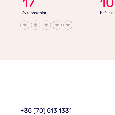
17
1
év tapasztalat
befejeze
+36 (70) 613 1331