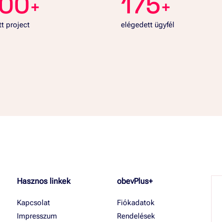
000
175
+
+
tt project
elégedett ügyfél
Hasznos linkek
obevPlus+
Kapcsolat
Fiókadatok
Impresszum
Rendelések