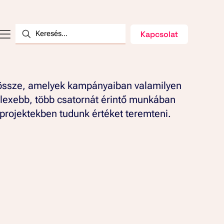
Kapcsolat
k össze, amelyek kampányaiban valamilyen
lexebb, több csatornát érintő munkában
ú projektekben tudunk értéket teremteni.