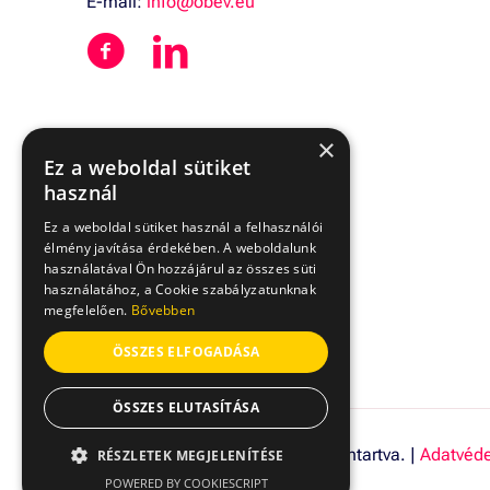
E-mail:
info@obev.eu
×
Ez a weboldal sütiket
használ
Ez a weboldal sütiket használ a felhasználói
élmény javítása érdekében. A weboldalunk
használatával Ön hozzájárul az összes süti
használatához, a Cookie szabályzatunknak
megfelelően.
Bővebben
ÖSSZES ELFOGADÁSA
ÖSSZES ELUTASÍTÁSA
© 2026 OBEV Kft. Minden jog fenntartva. |
Adatvéd
RÉSZLETEK MEGJELENÍTÉSE
POWERED BY COOKIESCRIPT
ELENGEDHETETLENÜL