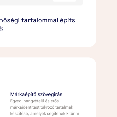
ket.
erhető legyen márkád.
t.
olyamaton.
ázist építhetsz.
nőségi tartalommal építs
ozásod számára.
ket és konverziókat.

 a piacon.
z ügyfélszerzést.
yak és meggyőzőek legyenek.
 eredményesek legyenek.
Márkaépítő szövegírás
Egyedi hangvételű és erős
márkaidentitást tükröző tartalmak
készítése, amelyek segítenek kitűnni