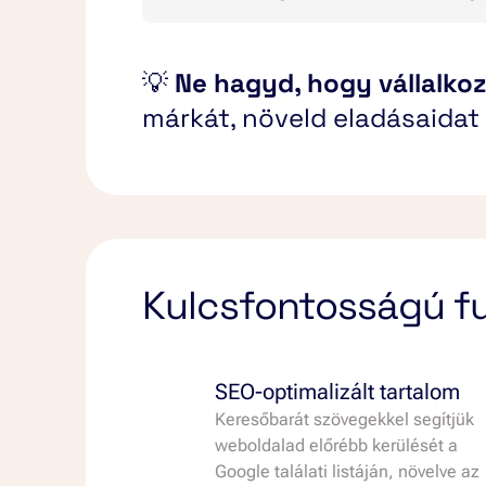
Landing oldalak, termékleírások é
A kreatív és egyedi szövegírás seg
Nem kell többé órákat töltened szöv
Ügyfélközpontú, értékesítési tölcsé
Rendszeres, értékes tartalmakkal n
💡
Ne hagyd, hogy vállalko
A stratégiai tartalomtervezéssel 
A/B teszteléssel folyamatosan jav
márkát, növeld eladásaidat
Az automatizált tartalomkészítési 
CTA-k (cselekvésre ösztönző eleme
Szövegíróink a legújabb marketing
Professzionális, SEO-barát tartal
Kulcsfontosságú f
SEO-optimalizált tartalom
Keresőbarát szövegekkel segítjük
weboldalad előrébb kerülését a
Google találati listáján, növelve az