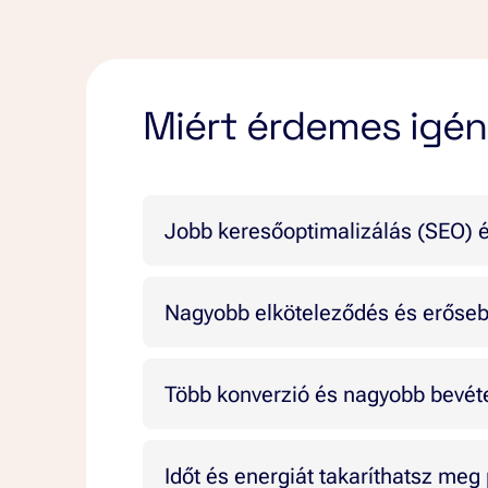
Miért érdemes igé
Jobb keresőoptimalizálás (SEO) é
+80% növekedés az organikus fo
Nagyobb elköteleződés és erőse
Kiemelkedő, értékes tartalommal nö
+65% magasabb elköteleződés
– P
Folyamatosan frissítjük a tartalm
Több konverzió és nagyobb bevét
Erős és egyedi márkahangot alakí
Kulcsszókutatással és tartalomstr
+60% magasabb konverziós arány
Sztori alapú és értékvezérelt tart
Blogcikkekkel, termékleírásokkal é
Időt és energiát takaríthatsz meg 