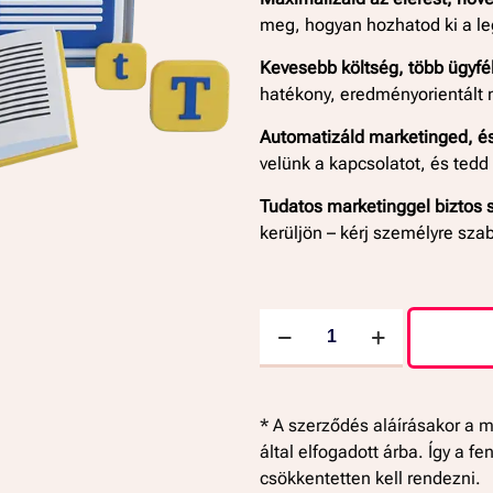
meg, hogyan hozhatod ki a le
Kevesebb költség, több ügyfél
hatékony, eredményorientált
Automatizáld marketinged, és
velünk a kapcsolatot, és tedd
Tudatos marketinggel biztos s
kerüljön – kérj személyre szab
Tartalommarketing
és
Kreatív
Szövegírás
* A szerződés aláírásakor a má
mennyiség
által elfogadott árba. Így a f
csökkentetten kell rendezni.