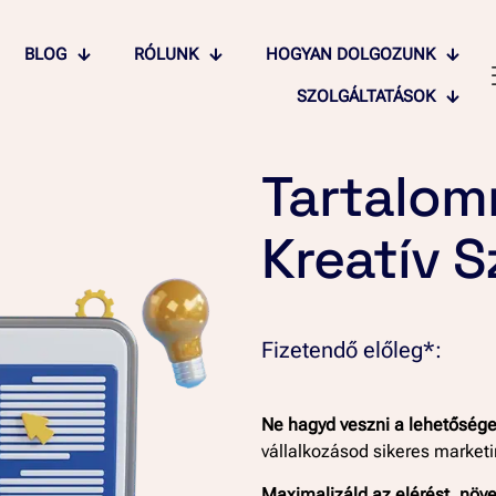
BLOG
RÓLUNK
HOGYAN DOLGOZUNK
SZOLGÁLTATÁSOK
Tartalom
Kreatív S
Fizetendő előleg*:
Ne hagyd veszni a lehetősége
vállalkozásod sikeres market
Maximalizáld az elérést, növe