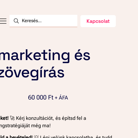
Kapcsolat
marketing és
zövegírás
60 000
Ft
+ ÁFA
ket!
🚀 Kérj konzultációt, és építsd fel a
ingstratégiáját még ma!
ld a bevételed!
💡 Lépj velünk kapcsolatba, és tudd