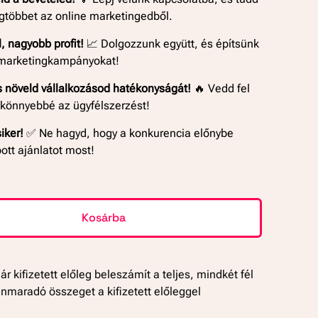
gtöbbet az online marketingedből.
, nagyobb profit!
📈 Dolgozzunk együtt, és építsünk
 marketingkampányokat!
 növeld vállalkozásod hatékonyságát!
🔥 Vedd fel
 könnyebbé az ügyfélszerzést!
iker!
✅ Ne hagyd, hogy a konkurencia előnybe
ott ajánlatot most!
Kosárba
r kifizetett előleg beleszámít a teljes, mindkét fél
ennmaradó összeget a kifizetett előleggel