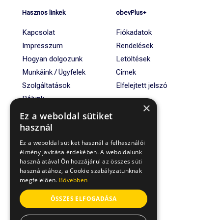
Hasznos linkek
obevPlus+
Kapcsolat
Fiókadatok
Impresszum
Rendelések
Hogyan dolgozunk
Letöltések
Munkáink / Ügyfelek
Címek
Szolgáltatások
Elfelejtett jelszó
Rólunk
×
Ez a weboldal sütiket
használ
Gyakran Ismételt
Kérdések
Ez a weboldal sütiket használ a felhasználói
élmény javítása érdekében. A weboldalunk
Általános Szerződési
használatával Ön hozzájárul az összes süti
Feltételek
használatához, a Cookie szabályzatunknak
Adatvédelmi tájékoztató
megfelelően.
Bővebben
ÖSSZES ELFOGADÁSA