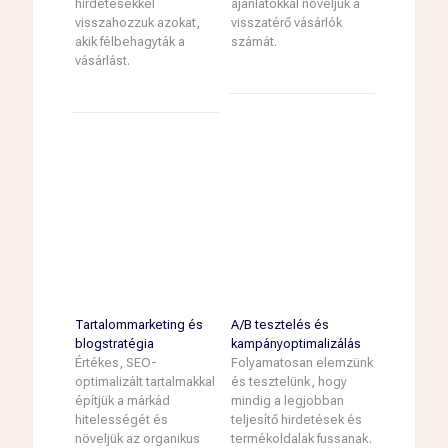
hirdetésekkel
ajánlatokkal növeljük a
visszahozzuk azokat,
visszatérő vásárlók
akik félbehagyták a
számát.
vásárlást.
Tartalommarketing és
A/B tesztelés és
blogstratégia
kampányoptimalizálás
Értékes, SEO-
Folyamatosan elemzünk
optimalizált tartalmakkal
és tesztelünk, hogy
építjük a márkád
mindig a legjobban
hitelességét és
teljesítő hirdetések és
növeljük az organikus
termékoldalak fussanak.