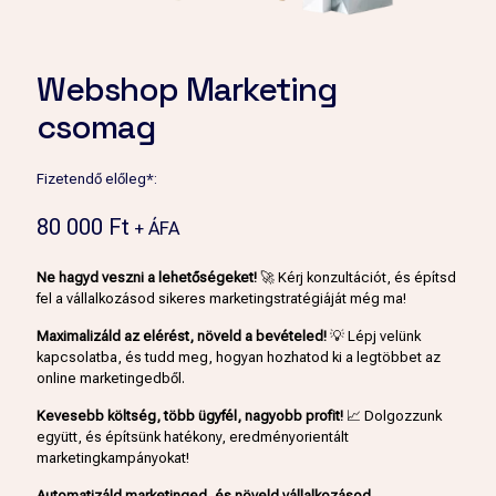
Webshop Marketing
csomag
Fizetendő előleg*:
80 000
Ft
+ ÁFA
Ne hagyd veszni a lehetőségeket!
🚀 Kérj konzultációt, és építsd
fel a vállalkozásod sikeres marketingstratégiáját még ma!
Maximalizáld az elérést, növeld a bevételed!
💡 Lépj velünk
kapcsolatba, és tudd meg, hogyan hozhatod ki a legtöbbet az
online marketingedből.
Kevesebb költség, több ügyfél, nagyobb profit!
📈 Dolgozzunk
együtt, és építsünk hatékony, eredményorientált
marketingkampányokat!
Automatizáld marketinged, és növeld vállalkozásod