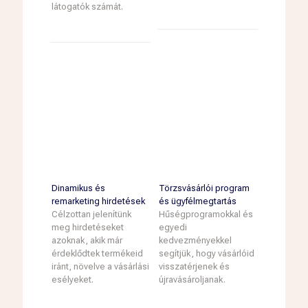
látogatók számát.
Dinamikus és
Törzsvásárlói program
remarketing hirdetések
és ügyfélmegtartás
Célzottan jelenítünk
Hűségprogramokkal és
meg hirdetéseket
egyedi
azoknak, akik már
kedvezményekkel
érdeklődtek termékeid
segítjük, hogy vásárlóid
iránt, növelve a vásárlási
visszatérjenek és
esélyeket.
újravásároljanak.