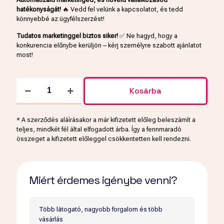
hatékonyságát!
🔥 Vedd fel velünk a kapcsolatot, és tedd
könnyebbé az ügyfélszerzést!
Tudatos marketinggel biztos siker!
✅ Ne hagyd, hogy a
konkurencia előnybe kerüljön – kérj személyre szabott ajánlatot
most!
Webshop
Kosárba
Marketing
csomag
mennyiség
* A szerződés aláírásakor a már kifizetett előleg beleszámít a
teljes, mindkét fél által elfogadott árba. Így a fennmaradó
összeget a kifizetett előleggel csökkentetten kell rendezni.
Miért érdemes igénybe venni?
Több látogató, nagyobb forgalom és több
vásárlás