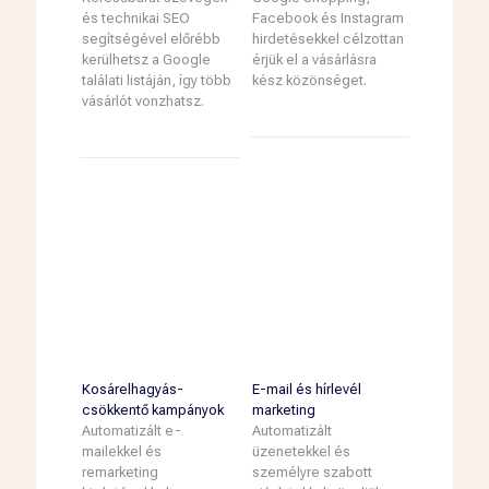
és technikai SEO
Facebook és Instagram
segítségével előrébb
hirdetésekkel célzottan
kerülhetsz a Google
érjük el a vásárlásra
találati listáján, így több
kész közönséget.
vásárlót vonzhatsz.
Kosárelhagyás-
E-mail és hírlevél
csökkentő kampányok
marketing
Automatizált e-
Automatizált
mailekkel és
üzenetekkel és
remarketing
személyre szabott