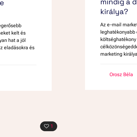
mindig a d
ne
királya?
Az e-mail market
legerősebb
leghatékonyabb 
meket kelt és
költséghatékony 
an hat a jól
célközönségeddel
z eladásokra és
marketing király
Orosz Béla
1