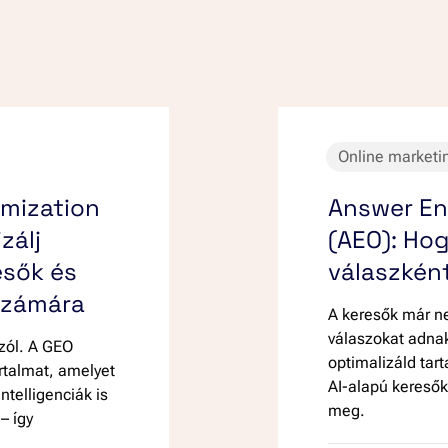
Online marketi
imization
Answer En
zálj
(AEO): Ho
esők és
válaszkén
számára
A keresők már n
válaszokat adna
szól. A GEO
optimalizáld tar
rtalmat, amelyet
AI-alapú keresők
ntelligenciák is
meg.
– így