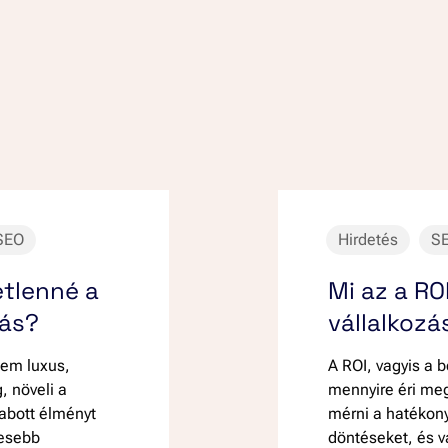
SEO
Hirdetés
S
etlenné a
Mi az a RO
lás?
vállalkoz
em luxus,
A ROI, vagyis a
, növeli a
mennyire éri meg
abott élményt
mérni a hatékon
vesebb
döntéseket, és 