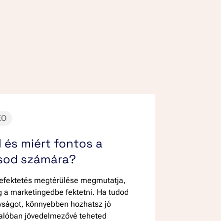
EO
I és miért fontos a
ásod számára?
 befektetés megtérülése megmutatja,
 a marketingedbe fektetni. Ha tudod
yságot, könnyebben hozhatsz jó
valóban jövedelmezővé teheted