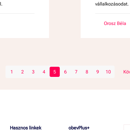
l.
vállalkozásodat.
Orosz Béla
1
2
3
4
5
6
7
8
9
10
Kö
Hasznos linkek
obevPlus+