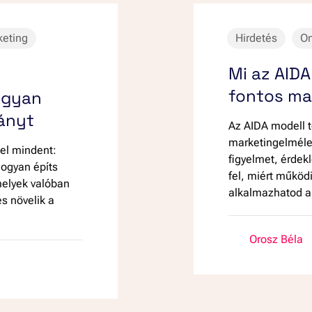
keting
Hirdetés
On
Mi az AIDA
fontos ma
Hogyan
rányt
Az AIDA modell t
marketingelmélet
el mindent:
figyelmet, érdek
hogyan építs
fel, miért műkö
melyek valóban
alkalmazhatod a
s növelik a
Orosz Béla