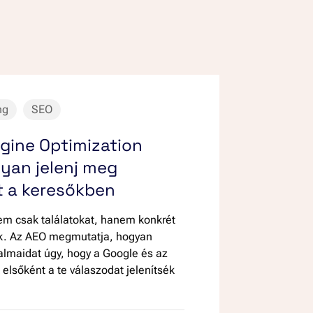
ng
SEO
gine Optimization
gyan jelenj meg
t a keresőkben
em csak találatokat, hanem konkrét
k. Az AEO megmutatja, hogyan
talmaidat úgy, hogy a Google és az
 elsőként a te válaszodat jelenítsék