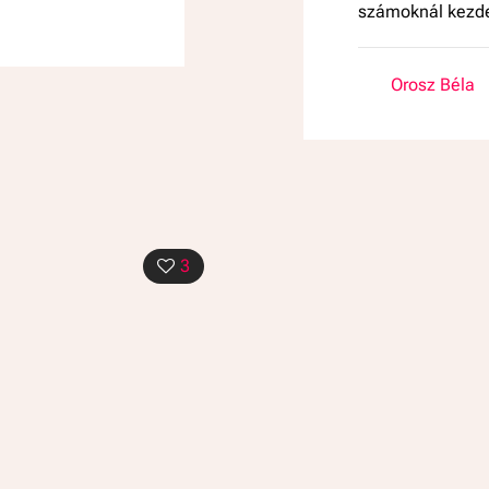
számoknál kezde
Orosz Béla
3