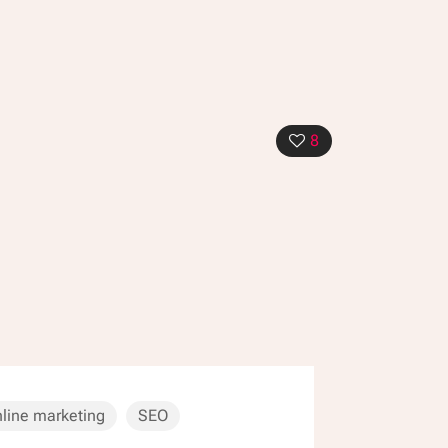
8
line marketing
SEO