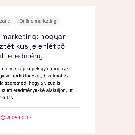
eatív
Online marketing
 marketing: hogyan
sztétikus jelenlétből
eti eredmény
bb mint szép képek gyűjteménye:
giával érdeklődőket, bizalmat és
Ha szeretnéd, hogy a vizuális
 üzleti eredményekké alakuljon, itt
akulás.
2026-02-17