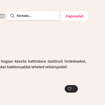
Kapcsolat
ogyan készíts kattintásra ösztönző hirdetéseket,
ekkel hatékonyabbá teheted reklámjaidat!
2