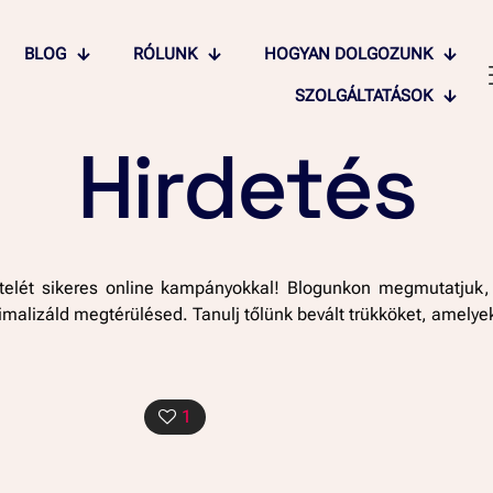
BLOG
RÓLUNK
HOGYAN DOLGOZUNK
SZOLGÁLTATÁSOK
Hirdetés
elét sikeres online kampányokkal! Blogunkon megmutatjuk, h
imalizáld megtérülésed. Tanulj tőlünk bevált trükköket, amely
1