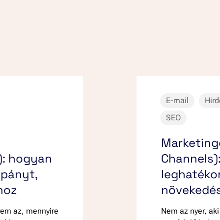
E-mail
Hird
SEO
Marketing
): hogyan
Channels):
mpányt,
leghatéko
hoz
növekedé
nem az, mennyire
Nem az nyer, aki