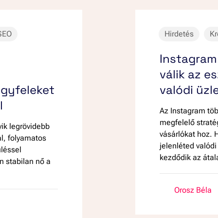
SEO
Hirdetés
Kr
Instagram
válik az e
gyfeleket
valódi üzl
l
Az Instagram tö
megfelelő straté
ik legrövidebb
vásárlókat hoz. 
al, folyamatos
jelenléted valódi
léssel
kezdődik az átal
n stabilan nő a
Orosz Béla