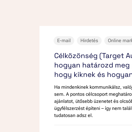
E-mail
Hirdetés
Online mar
Célközönség (Target A
hogyan határozd meg 
hogy kiknek és hogyan 
Ha mindenkinek kommunikálsz, való
sem. A pontos célcsoport meghatároz
ajánlatot, ütősebb üzenetet és olcsó
ügyfélszerzést építeni – így nem tal
tudatosan adsz el.