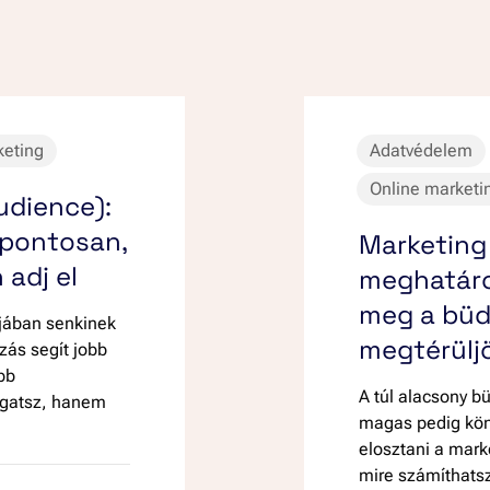
keting
Adatvédelem
Online marketi
udience):
pontosan,
Marketing
adj el
meghatáro
meg a büd
jában senkinek
megtérülj
ás segít jobb
bb
A túl alacsony b
álgatsz, hanem
magas pedig kön
elosztani a marke
mire számíthats