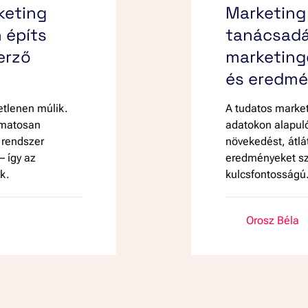
keting
Marketing 
 építs
tanácsadá
erző
marketing
és eredm
etlenen múlik.
A tudatos marke
amatosan
adatokon alapuló
 rendszer
növekedést, átl
– így az
eredményeket sze
k.
kulcsfontosságú
Orosz Béla