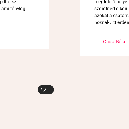
píthetsz
megfelelő helye
, ami tényleg
szeretnéd elkerü
azokat a csatorn
hoznak, itt érde
Orosz Béla
1