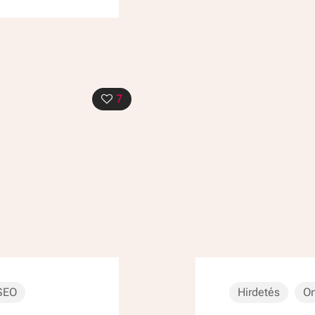
7
SEO
Hirdetés
On