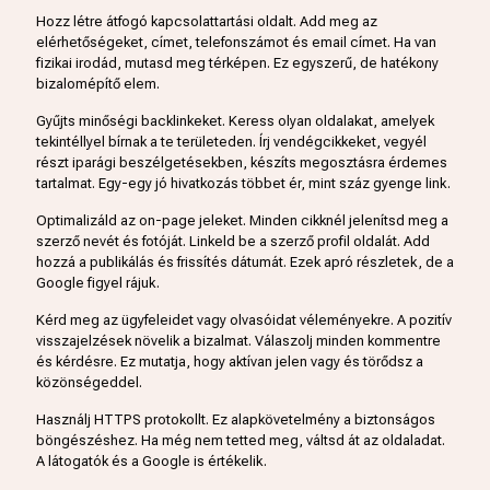
Hozz létre átfogó kapcsolattartási oldalt. Add meg az
elérhetőségeket, címet, telefonszámot és email címet. Ha van
fizikai irodád, mutasd meg térképen. Ez egyszerű, de hatékony
bizalomépítő elem.
Gyűjts minőségi backlinkeket. Keress olyan oldalakat, amelyek
tekintéllyel bírnak a te területeden. Írj vendégcikkeket, vegyél
részt iparági beszélgetésekben, készíts megosztásra érdemes
tartalmat. Egy-egy jó hivatkozás többet ér, mint száz gyenge link.
Optimalizáld az on-page jeleket. Minden cikknél jelenítsd meg a
szerző nevét és fotóját. Linkeld be a szerző profil oldalát. Add
hozzá a publikálás és frissítés dátumát. Ezek apró részletek, de a
Google figyel rájuk.
Kérd meg az ügyfeleidet vagy olvasóidat véleményekre. A pozitív
visszajelzések növelik a bizalmat. Válaszolj minden kommentre
és kérdésre. Ez mutatja, hogy aktívan jelen vagy és törődsz a
közönségeddel.
Használj HTTPS protokollt. Ez alapkövetelmény a biztonságos
böngészéshez. Ha még nem tetted meg, váltsd át az oldaladat.
A látogatók és a Google is értékelik.