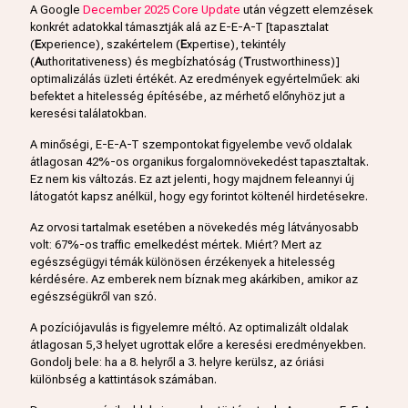
A Google
December 2025 Core Update
után végzett elemzések
konkrét adatokkal támasztják alá az E-E-A-T [tapasztalat
(
E
xperience), szakértelem (
E
xpertise), tekintély
(
A
uthoritativeness) és megbízhatóság (
T
rustworthiness)]
optimalizálás üzleti értékét. Az eredmények egyértelműek: aki
befektet a hitelesség építésébe, az mérhető előnyhöz jut a
keresési találatokban.
A minőségi, E-E-A-T szempontokat figyelembe vevő oldalak
átlagosan 42%-os organikus forgalomnövekedést tapasztaltak.
Ez nem kis változás. Ez azt jelenti, hogy majdnem feleannyi új
látogatót kapsz anélkül, hogy egy forintot költenél hirdetésekre.
Az orvosi tartalmak esetében a növekedés még látványosabb
volt: 67%-os traffic emelkedést mértek. Miért? Mert az
egészségügyi témák különösen érzékenyek a hitelesség
kérdésére. Az emberek nem bíznak meg akárkiben, amikor az
egészségükről van szó.
A pozíciójavulás is figyelemre méltó. Az optimalizált oldalak
átlagosan 5,3 helyet ugrottak előre a keresési eredményekben.
Gondolj bele: ha a 8. helyről a 3. helyre kerülsz, az óriási
különbség a kattintások számában.