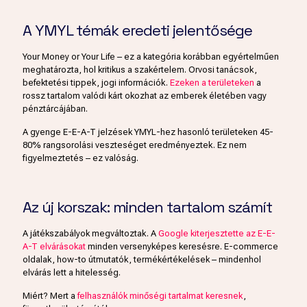
A YMYL témák eredeti jelentősége
Your Money or Your Life – ez a kategória korábban egyértelműen
meghatározta, hol kritikus a szakértelem. Orvosi tanácsok,
befektetési tippek, jogi információk.
Ezeken a területeken
a
rossz tartalom valódi kárt okozhat az emberek életében vagy
pénztárcájában.
A gyenge E-E-A-T jelzések YMYL-hez hasonló területeken 45-
80% rangsorolási veszteséget eredményeztek. Ez nem
figyelmeztetés – ez valóság.
Az új korszak: minden tartalom számít
A játékszabályok megváltoztak. A
Google kiterjesztette az E-E-
A-T elvárásokat
minden versenyképes keresésre. E-commerce
oldalak, how-to útmutatók, termékértékelések – mindenhol
elvárás lett a hitelesség.
Miért? Mert a
felhasználók minőségi tartalmat keresnek
,