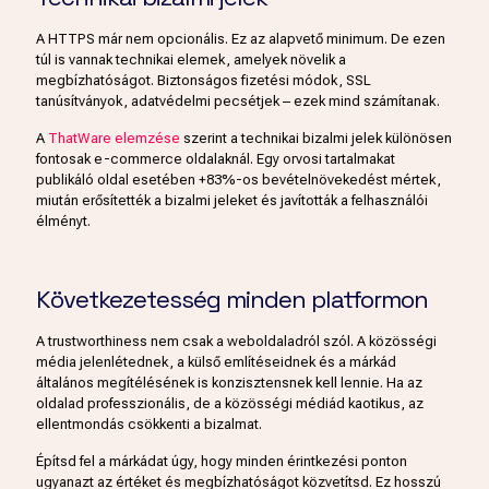
A HTTPS már nem opcionális. Ez az alapvető minimum. De ezen
túl is vannak technikai elemek, amelyek növelik a
megbízhatóságot. Biztonságos fizetési módok, SSL
tanúsítványok, adatvédelmi pecsétjek – ezek mind számítanak.
A
ThatWare elemzése
szerint a technikai bizalmi jelek különösen
fontosak e-commerce oldalaknál. Egy orvosi tartalmakat
publikáló oldal esetében +83%-os bevételnövekedést mértek,
miután erősítették a bizalmi jeleket és javították a felhasználói
élményt.
Következetesség minden platformon
A trustworthiness nem csak a weboldaladról szól. A közösségi
média jelenlétednek, a külső említéseidnek és a márkád
általános megítélésének is konzisztensnek kell lennie. Ha az
oldalad professzionális, de a közösségi médiád kaotikus, az
ellentmondás csökkenti a bizalmat.
Építsd fel a márkádat úgy, hogy minden érintkezési ponton
ugyanazt az értéket és megbízhatóságot közvetítsd. Ez hosszú