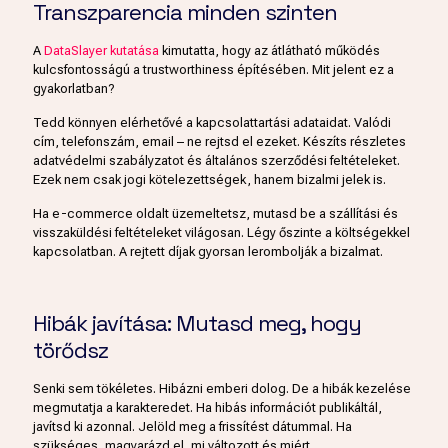
Transzparencia minden szinten
A
DataSlayer kutatása
kimutatta, hogy az átlátható működés
kulcsfontosságú a trustworthiness építésében. Mit jelent ez a
gyakorlatban?
Tedd könnyen elérhetővé a kapcsolattartási adataidat. Valódi
cím, telefonszám, email – ne rejtsd el ezeket. Készíts részletes
adatvédelmi szabályzatot és általános szerződési feltételeket.
Ezek nem csak jogi kötelezettségek, hanem bizalmi jelek is.
Ha e-commerce oldalt üzemeltetsz, mutasd be a szállítási és
visszaküldési feltételeket világosan. Légy őszinte a költségekkel
kapcsolatban. A rejtett díjak gyorsan lerombolják a bizalmat.
Hibák javítása: Mutasd meg, hogy
törődsz
Senki sem tökéletes. Hibázni emberi dolog. De a hibák kezelése
megmutatja a karakteredet. Ha hibás információt publikáltál,
javítsd ki azonnal. Jelöld meg a frissítést dátummal. Ha
szükséges, magyarázd el, mi változott és miért.