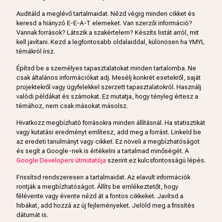
Auditáld a meglévő tartalmaidat. Nézd végig minden cikket és
keresd a hiányzó E-E-A-T elemeket. Van szerzői információ?
Vannak források? Látszik a szakértelem? Készíts listát arról, mit
kell javítani. Kezd a legfontosabb oldalaiddal, különösen ha YMYL
témákról írsz.
Építsd be a személyes tapasztalatokat minden tartalomba. Ne
csak általános információkat adj. Mesélj konkrét esetekről, saját
projektekről vagy ügyfelekkel szerzett tapasztalatokról. Használj
valódi példákat és számokat. Ez mutatja, hogy tényleg értesz a
témához, nem csak másokat másolsz.
Hivatkozz megbízható forrásokra minden állításnál. Ha statisztikát
vagy kutatási eredményt említesz, add meg a forrást. Linkeld be
az eredeti tanulmányt vagy cikket. Ez növeli a megbízhatóságot
és segít a Google-nek is értékelni a tartalmad minőségét. A
Google Developers útmutatója
szerint ez kulcsfontosságú lépés.
Frissítsd rendszeresen a tartalmaidat. Az elavult információk
rontják a megbízhatóságot. Állíts be emlékeztetőt, hogy
félévente vagy évente nézd át a fontos cikkeket. Javítsd a
hibákat, add hozzá az új fejleményeket. Jelöld meg a frissítés
dátumát is.