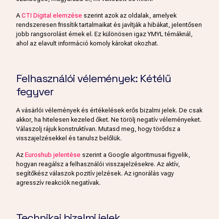
A
CTI Digital elemzése
szerint azok az oldalak, amelyek
rendszeresen frissítik tartalmaikat és javítják a hibákat, jelentősen
jobb rangsorolást érnek el. Ez különösen igaz YMYL témáknál,
ahol az elavult információ komoly károkat okozhat.
Felhasználói vélemények: Kétélű
fegyver
A vásárlói vélemények és értékelések erős bizalmi jelek. De csak
akkor, ha hitelesen kezeled őket. Ne törölj negatív véleményeket.
Válaszolj rájuk konstruktívan. Mutasd meg, hogy törődsz a
visszajelzésekkel és tanulsz belőlük.
Az
Euroshub jelentése
szerint a Google algoritmusai figyelik,
hogyan reagálsz a felhasználói visszajelzésekre. Az aktív,
segítőkész válaszok pozitív jelzések. Az ignorálás vagy
agresszív reakciók negatívak.
Technikai bizalmi jelek