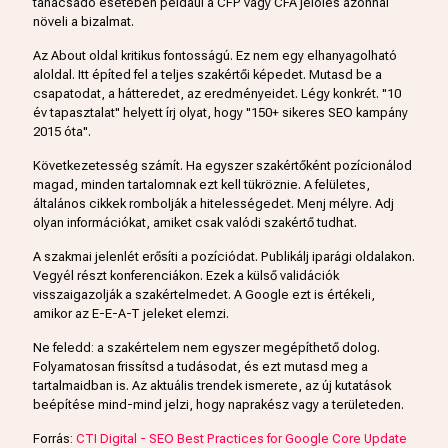
tanácsadó esetében például a CFP vagy CFA jelölés azonnal
növeli a bizalmat.
Az About oldal kritikus fontosságú. Ez nem egy elhanyagolható
aloldal. Itt építed fel a teljes szakértői képedet. Mutasd be a
csapatodat, a hátteredet, az eredményeidet. Légy konkrét. "10
év tapasztalat" helyett írj olyat, hogy "150+ sikeres SEO kampány
2015 óta".
Következetesség számít. Ha egyszer szakértőként pozícionálod
magad, minden tartalomnak ezt kell tükröznie. A felületes,
általános cikkek rombolják a hitelességedet. Menj mélyre. Adj
olyan információkat, amiket csak valódi szakértő tudhat.
A szakmai jelenlét erősíti a pozíciódat. Publikálj iparági oldalakon.
Vegyél részt konferenciákon. Ezek a külső validációk
visszaigazolják a szakértelmedet. A Google ezt is értékeli,
amikor az E-E-A-T jeleket elemzi.
Ne feledd: a szakértelem nem egyszer megépíthető dolog.
Folyamatosan frissítsd a tudásodat, és ezt mutasd meg a
tartalmaidban is. Az aktuális trendek ismerete, az új kutatások
beépítése mind-mind jelzi, hogy naprakész vagy a területeden.
Forrás:
CTI Digital - SEO Best Practices for Google Core Update