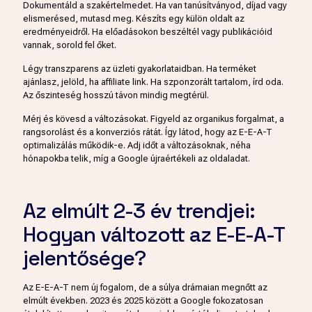
Dokumentáld a szakértelmedet. Ha van tanúsítványod, díjad vagy
elismerésed, mutasd meg. Készíts egy külön oldalt az
eredményeidről. Ha előadásokon beszéltél vagy publikációid
vannak, sorold fel őket.
Légy transzparens az üzleti gyakorlataidban. Ha terméket
ajánlasz, jelöld, ha affiliate link. Ha szponzorált tartalom, írd oda.
Az őszinteség hosszú távon mindig megtérül.
Mérj és kövesd a változásokat. Figyeld az organikus forgalmat, a
rangsorolást és a konverziós rátát. Így látod, hogy az E-E-A-T
optimalizálás működik-e. Adj időt a változásoknak, néha
hónapokba telik, míg a Google újraértékeli az oldaladat.
Az elmúlt 2-3 év trendjei:
Hogyan változott az E-E-A-T
jelentősége?
Az E-E-A-T nem új fogalom, de a súlya drámaian megnőtt az
elmúlt években. 2023 és 2025 között a Google fokozatosan