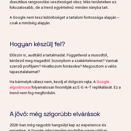
drasztikus rangsorolási veszteséget okoz. Más területeken ez
fokozatosabb, de a trend egyértelmű: minden irányba tart.
A Google nem tesz különbséget a tartalom fontossága alapján –
csak a minőség alapján.
Hogyan készülj fel?
Először is, auditáld a tartalmadat. Függetlenül a niusodtól,
kérdezd meg magadtól: bizonyítom a szakértelmemet? Vannak
szerzői profiljaim? Hivatkozom forrásokra? Megosztom a valós
tapasztalataimat?
Ha bármelyik válasz nem, kezdj el dolgozni rajta. A
Google
algoritmusai
folyamatosan finomítják az E-E-A-T replikálását. Ez a
trend nem fog megfordulni.
A jövő: még szigorúbb elvárások
2026-ban még nagyobb hangsúlyt kap az experience és
expertise. A Google gépi tanulási modelljei egyre jobban