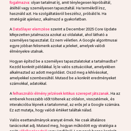
fogalmazva
: olyan tartalmat írj, amit ténylegesen kipróbáltál,
átéltél vagy személyesen tapasztaltál. Ha termékről írsz,
használd azt. Ha szolgáltatásról beszélsz, próbáld ki. Ha
stratégiát ajánlasz, alkalmazd a gyakorlatban.
A
DataSlayer elemzése
szerint a December 2025 Core Update
kifejezetten jutalmazza azokat az oldalakat, ahol látható a
személyes tapasztalat. Ez nem véletlen. A Google algoritmusai
egyre jobban felismerik azokat a jeleket, amelyek valódi
élményekre utalnak.
Hogyan építsd be a személyes tapasztalatokat a tartalmaidba?
Kezdd konkrét példákkal. Írj le valós szituációkat, amelyekben
alkalmaztad az adott megoldást. Oszd meg a kihívásokat,
amelyekkel szembesültél. Mutasd be a konkrét eredményeket
számokkal, adatokkal.
A
felhasználói élmény jelzések kritikus szerepet játszanak
. Ha az
emberek hosszabb időt töltenek az oldalon, visszatérnek, és
interakcióba lépnek a tartalommal, az erős jel a Google számára.
Ez azt mutatja, hogy valódi értéket találtak nálad.
Valós esettanulmányok aranyat érnek. Ne csak általános
tanácsokat adj. Mutasd meg, hogyan működött egy stratégia a