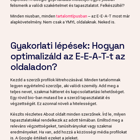
felismerik a valódi szakértelmet és tapasztalatot. Felkészültél?
Minden niusban, minden
tartalomtípusban
– az E-E-A-T most már
alapkövetelmény. Nem csak a YMYL oldalaknak. Neked is.
Gyakorlati lépések: Hogyan
optimalizáld az E-E-A-T-t az
oldaladon?
Kezdd a szerzői profilok létrehozásával. Minden tartalomnak
legyen egyértelmű szerzője, aki valódi személy. Add meg a
teljes nevet, szakmai hátteret és kapcsolattartási lehetőséget.
Egy rövid bio-ban mutasd be a szerző tapasztalatát és
végzettségét. Ez azonnal növeli a hitelességet.
Készíts részletes About oldalt minden szerzőnek. Írd le, milyen
tapasztalatokkal rendelkezik az adott témában. Említsd meg a
releváns végzettségeket, tanúsítványokat vagy szakmai
eredményeket. Ha van, add hozzá a közösségi média profilokat
is. A Google értékeli ezeket a jeleket.