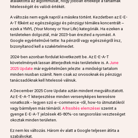
átalakította az algoritmusát, hogy jobban értékelje a tartalmak
hitelességét és valódi értékét.
A változás nem egyik napról a másikra történt. Kezdetben az E-E-
A-T főként az egészségügyi és pénzügyi témákra koncentrált –
ezek a YMYL (Your Money or Your Life) kategóriák. Ha ezeken a
területeken dolgoztál, már 2023-ban érezted a nyomást. A
Google egyértelművé tette: ha pénzről vagy egészségről írsz,
bizonyítanod kell a szakértelmedet.
2024-ben azonban fordulat következett be. Az E-E-A-T
követelmények lassan átterjedtek más területekre is. A
June
2025 Update
már egyértelműen jelezte: a minőségi tartalom
minden niusban számít. Nem csak az orvosoknak és pénzügyi
tanácsadóknak kell hitelessé válniuk.
A December 2025 Core Update aztán mindent megváltoztatott.
Az E-E-A-T kiterjesztése minden versenyképes keresésre
vonatkozik – legyen szó e-commerce-ről, how-to útmutatókról
vagy bármilyen más témáról.
A frissítés elemzései
szerint a
gyenge E-E-A-T jelzések 45-80%-os rangsorolási veszteséget
okoztak minden területen.
Ez nem kis változás. Három év alatt a Google teljesen átírta a
szabályokat.