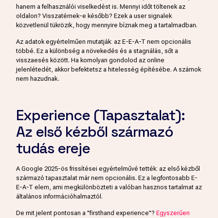
hanem a felhasználói viselkedést is. Mennyi időt töltenek az
oldalon? Visszatérnek-e később? Ezek a user signalek
közvetlenül tükrözik, hogy mennyire bíznak meg a tartalmadban.
Az adatok egyértelműen mutatják: az E-E-A-T nem opcionális
többé. Ez a különbség a növekedés és a stagnálás, sőt a
visszaesés között. Ha komolyan gondolod az online
jelenlétedét, akkor befektetsz a hitelesség építésébe. A számok
nem hazudnak.
Experience (Tapasztalat):
Az első kézből származó
tudás ereje
A Google 2025-ös frissítései egyértelművé tették: az első kézből
származó tapasztalat már nem opcionális. Ez a legfontosabb E-
E-A-T elem, ami megkülönbözteti a valóban hasznos tartalmat az
általános információhalmaztól.
De mit jelent pontosan a "firsthand experience"?
Egyszerűen