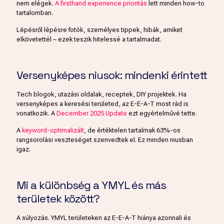
nem elégek.
A firsthand experience prioritás
lett minden how-to
tartalomban.
Lépésről lépésre fotók, személyes tippek, hibák, amiket
elkövetettél – ezek teszik hitelessé a tartalmadat.
Versenyképes niusok: mindenki érintett
Tech blogok, utazási oldalak, receptek, DIY projektek. Ha
versenyképes a keresési területed, az E-E-A-T most rád is
vonatkozik. A
December 2025 Update
ezt egyértelművé tette.
A
keyword-optimalizált
, de értéktelen tartalmak 63%-os
rangsorolási veszteséget szenvedtek el. Ez minden niusban
igaz.
Mi a különbség a YMYL és más
területek között?
A súlyozás. YMYL területeken az E-E-A-T hiánya azonnali és