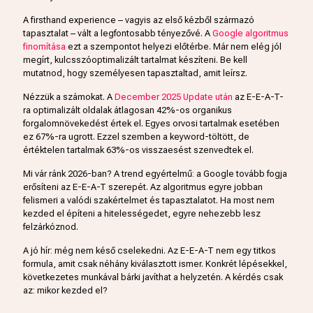
A firsthand experience – vagyis az első kézből származó
tapasztalat – vált a legfontosabb tényezővé. A
Google algoritmus
finomítása
ezt a szempontot helyezi előtérbe. Már nem elég jól
megírt, kulcsszóoptimalizált tartalmat készíteni. Be kell
mutatnod, hogy személyesen tapasztaltad, amit leírsz.
Nézzük a számokat. A
December 2025 Update után
az E-E-A-T-
ra optimalizált oldalak átlagosan 42%-os organikus
forgalomnövekedést értek el. Egyes orvosi tartalmak esetében
ez 67%-ra ugrott. Ezzel szemben a keyword-töltött, de
értéktelen tartalmak 63%-os visszaesést szenvedtek el.
Mi vár ránk 2026-ban? A trend egyértelmű: a Google tovább fogja
erősíteni az E-E-A-T szerepét. Az algoritmus egyre jobban
felismeri a valódi szakértelmet és tapasztalatot. Ha most nem
kezded el építeni a hitelességedet, egyre nehezebb lesz
felzárkóznod.
A jó hír: még nem késő cselekedni. Az E-E-A-T nem egy titkos
formula, amit csak néhány kiválasztott ismer. Konkrét lépésekkel,
következetes munkával bárki javíthat a helyzetén. A kérdés csak
az: mikor kezded el?