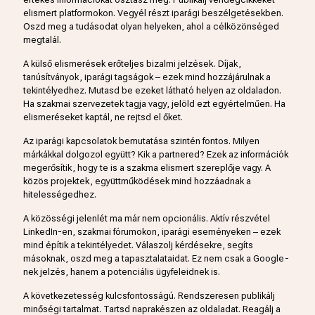
elismert platformokon. Vegyél részt iparági beszélgetésekben.
Oszd meg a tudásodat olyan helyeken, ahol a célközönséged
megtalál.
A külső elismerések erőteljes bizalmi jelzések. Díjak,
tanúsítványok, iparági tagságok – ezek mind hozzájárulnak a
tekintélyedhez. Mutasd be ezeket látható helyen az oldaladon.
Ha szakmai szervezetek tagja vagy, jelöld ezt egyértelműen. Ha
elismeréseket kaptál, ne rejtsd el őket.
Az iparági kapcsolatok bemutatása szintén fontos. Milyen
márkákkal dolgozol együtt? Kik a partnered? Ezek az információk
megerősítik, hogy te is a szakma elismert szereplője vagy. A
közös projektek, együttműködések mind hozzáadnak a
hitelességedhez.
A közösségi jelenlét ma már nem opcionális. Aktív részvétel
LinkedIn-en, szakmai fórumokon, iparági eseményeken – ezek
mind építik a tekintélyedet. Válaszolj kérdésekre, segíts
másoknak, oszd meg a tapasztalataidat. Ez nem csak a Google-
nek jelzés, hanem a potenciális ügyfeleidnek is.
A következetesség kulcsfontosságú. Rendszeresen publikálj
minőségi tartalmat. Tartsd naprakészen az oldaladat. Reagálj a