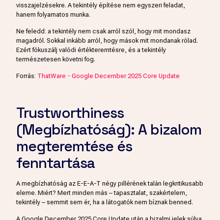
visszajelzésekre. A tekintély építése nem egyszeri feladat,
hanem folyamatos munka.
Ne feledd: a tekintély nem csak arról szól, hogy mit mondasz
magadról. Sokkal inkább arról, hogy mások mit mondanak rólad.
Ezért fókuszálj valódi értékteremtésre, és a tekintély
természetesen követni fog.
Forrás:
ThatWare - Google December 2025 Core Update
Trustworthiness
(Megbízhatóság): A bizalom
megteremtése és
fenntartása
A megbízhatóság az E-E-A-T négy pillérének talán legkritikusabb
eleme. Miért? Mert minden más – tapasztalat, szakértelem,
tekintély – semmit sem ér, ha a látogatók nem bíznak benned.
A Google December 2025 Core Update után a bizalmi jelek súlya