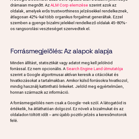
drámaian megnőtt. Az
ALM Corp elemzése
szerint azok az
oldalak, amelyek erős trustworthiness jelzésekkel rendelkeznek,
átlagosan 42%-kal több organikus forgalmat generáltak. Ezzel
szemben a gyenge bizalmi jelekkel rendelkező oldalak 45-80%-
os rangsorolási veszteséget szenvedtek el.
Forrásmegjelölés: Az alapok alapja
Minden állítást, statisztikát vagy adatot meg kell jelölnöd
forrással. Ez nem opcionális. A
Search Engine Land útmutatója
szerint a Google algoritmusai aktívan keresik a citációkat és
hivatkozásokat a tartalmakban. Amikor külső forrásokra hivatkozol,
mindig használj kattintható linkeket. Jelöld meg egyértelműen,
honnan származik az információ.
A forrásmegjelölés nem csak a Google-nek szól. A látogatóid is
értékelik, ha átláthatóan dolgozol. Ez növeli a bizalmukat és az
oldaladon töltött időt – ami újabb pozitív jelzés a keresőmotorok
felé.