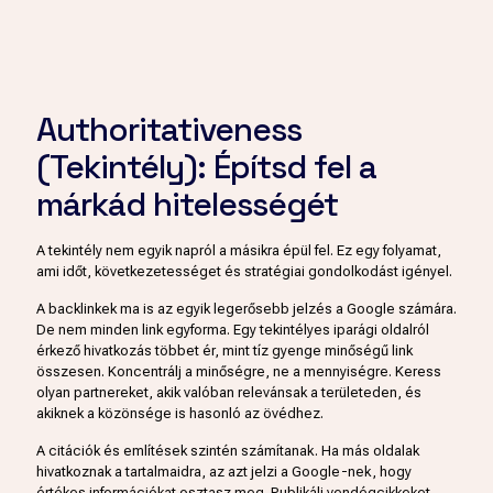
Authoritativeness
(Tekintély): Építsd fel a
márkád hitelességét
A tekintély nem egyik napról a másikra épül fel. Ez egy folyamat,
ami időt, következetességet és stratégiai gondolkodást igényel.
A backlinkek ma is az egyik legerősebb jelzés a Google számára.
De nem minden link egyforma. Egy tekintélyes iparági oldalról
érkező hivatkozás többet ér, mint tíz gyenge minőségű link
összesen. Koncentrálj a minőségre, ne a mennyiségre. Keress
olyan partnereket, akik valóban relevánsak a területeden, és
akiknek a közönsége is hasonló az övédhez.
A citációk és említések szintén számítanak. Ha más oldalak
hivatkoznak a tartalmaidra, az azt jelzi a Google-nek, hogy
értékes információkat osztasz meg. Publikálj vendégcikkeket