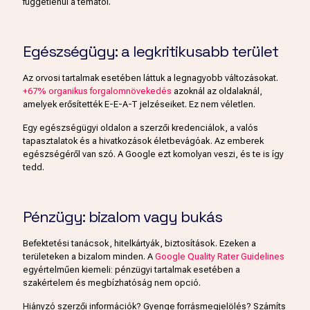
függetlenül a témától.
Egészségügy: a legkritikusabb terület
Az orvosi tartalmak esetében láttuk a legnagyobb változásokat.
+67% organikus forgalomnövekedés
azoknál az oldalaknál,
amelyek erősítették E-E-A-T jelzéseiket. Ez nem véletlen.
Egy egészségügyi oldalon a szerzői kredenciálok, a valós
tapasztalatok és a hivatkozások életbevágóak. Az emberek
egészségéről van szó. A Google ezt komolyan veszi, és te is így
tedd.
Pénzügy: bizalom vagy bukás
Befektetési tanácsok, hitelkártyák, biztosítások. Ezeken a
területeken a bizalom minden. A
Google Quality Rater Guidelines
egyértelműen kiemeli: pénzügyi tartalmak esetében a
szakértelem és megbízhatóság nem opció.
Hiányzó szerzői információk? Gyenge forrásmegjelölés? Számíts