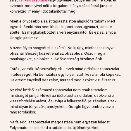
saját
vállalkozásodnál
vagy ügyfélnél. Legyenek benne konkrét
számok: mennyivel nőtt a forgalom, hány százalékkal javult a
konverzió, mennyi időt takarítottál meg.
Miért előnyösebb a saját tapasztalaton alapuló tartalom? Mert
egyedi. Senki más nem írhatja le pontosan ugyanazt, amit te
átéltél. Ez megkülönböztet a versenytársaktól. És ez az, amit a
Google jutalmaz.
A személyes hangvétel is számít. Ne írj úgy, mintha tankönyvet
olvasnál. Beszélj közvetlenül az olvasóhoz. Oszd meg a
tanulságokat, a hibákat is. Az őszinteség bizalmat épít.
Fotók, videók, képernyőképek – ezek mind erősítik a tapasztalat
hitelességét. Ha bemutatsz egy folyamatot, készíts róla képeket.
Ha eredményekről beszélsz, mutasd meg azokat vizuálisan is.
Az első kézből származó tapasztalat nem csak a tartalom
minőségét javítja. Növeli az időtöltést az oldalon, csökkenti a
visszafordulási arányt, és javítja a felhasználói jelzéseket. Ezek
mind olyan tényezők, amelyeket a Google figyelembe vesz a
rangsoroláskor.
Ne feledd: a tapasztalat megosztása nem egyszeri feladat.
Folyamatosan frissítsd a tartalmaidat új élményekkel,