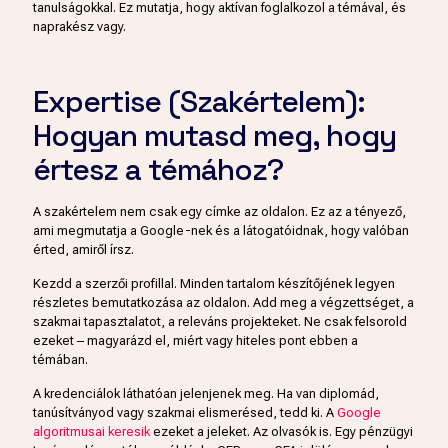
tanulságokkal. Ez mutatja, hogy aktívan foglalkozol a témával, és
naprakész vagy.
Expertise (Szakértelem):
Hogyan mutasd meg, hogy
értesz a témához?
A szakértelem nem csak egy címke az oldalon. Ez az a tényező,
ami megmutatja a Google-nek és a látogatóidnak, hogy valóban
érted, amiről írsz.
Kezdd a szerzői profillal. Minden tartalom készítőjének legyen
részletes bemutatkozása az oldalon. Add meg a végzettséget, a
szakmai tapasztalatot, a releváns projekteket. Ne csak felsorold
ezeket – magyarázd el, miért vagy hiteles pont ebben a
témában.
A kredenciálok láthatóan jelenjenek meg. Ha van diplomád,
tanúsítványod vagy szakmai elismerésed, tedd ki. A
Google
algoritmusai keresik
ezeket a jeleket. Az olvasók is. Egy pénzügyi