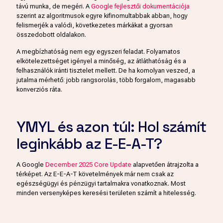
távú munka, de megéri. A
Google fejlesztői dokumentációja
szerint az algoritmusok egyre kifinomultabbak abban, hogy
felismerjék a valódi, következetes márkákat a gyorsan
összedobott oldalakon.
A megbízhatóság nem egy egyszeri feladat. Folyamatos
elkötelezettséget igényel a minőség, az átláthatóság és a
felhasználók iránti tisztelet mellett. De ha komolyan veszed, a
jutalma mérhető: jobb rangsorolás, több forgalom, magasabb
konverziós ráta.
YMYL és azon túl: Hol számít
leginkább az E-E-A-T?
A Google
December 2025 Core Update
alapvetően átrajzolta a
térképet. Az E-E-A-T követelmények már nem csak az
egészségügyi és pénzügyi tartalmakra vonatkoznak. Most
minden versenyképes keresési területen számít a hitelesség.