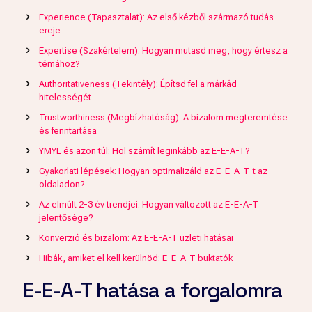
Experience (Tapasztalat): Az első kézből származó tudás
ereje
Expertise (Szakértelem): Hogyan mutasd meg, hogy értesz a
témához?
Authoritativeness (Tekintély): Építsd fel a márkád
hitelességét
Trustworthiness (Megbízhatóság): A bizalom megteremtése
és fenntartása
YMYL és azon túl: Hol számít leginkább az E-E-A-T?
Gyakorlati lépések: Hogyan optimalizáld az E-E-A-T-t az
oldaladon?
Az elmúlt 2-3 év trendjei: Hogyan változott az E-E-A-T
jelentősége?
Konverzió és bizalom: Az E-E-A-T üzleti hatásai
Hibák, amiket el kell kerülnöd: E-E-A-T buktatók
E-E-A-T hatása a forgalomra