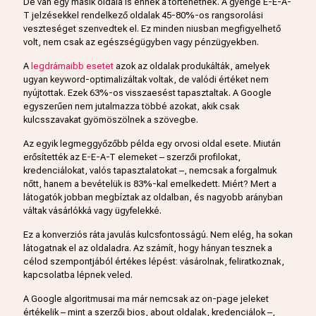
De van egy másik oldala is ennek a történetnek. A gyenge E-E-A-
T jelzésekkel rendelkező oldalak 45-80%-os rangsorolási
veszteséget szenvedtek el. Ez minden niusban megfigyelhető
volt, nem csak az egészségügyben vagy pénzügyekben.
A
legdrámaibb esetet
azok az oldalak produkálták, amelyek
ugyan keyword-optimalizáltak voltak, de valódi értéket nem
nyújtottak. Ezek 63%-os visszaesést tapasztaltak. A Google
egyszerűen nem jutalmazza többé azokat, akik csak
kulcsszavakat gyömöszölnek a szövegbe.
Az egyik legmeggyőzőbb példa egy orvosi oldal esete. Miután
erősítették az E-E-A-T elemeket – szerzői profilokat,
kredenciálokat, valós tapasztalatokat –, nemcsak a forgalmuk
nőtt, hanem a bevételük is 83%-kal emelkedett. Miért? Mert a
látogatók jobban megbíztak az oldalban, és nagyobb arányban
váltak vásárlókká vagy ügyfelekké.
Ez a konverziós ráta javulás kulcsfontosságú. Nem elég, ha sokan
látogatnak el az oldaladra. Az számít, hogy hányan tesznek a
célod szempontjából értékes lépést: vásárolnak, feliratkoznak,
kapcsolatba lépnek veled.
A Google algoritmusai ma már nemcsak az on-page jeleket
értékelik – mint a szerzői bios, about oldalak, kredenciálok –,