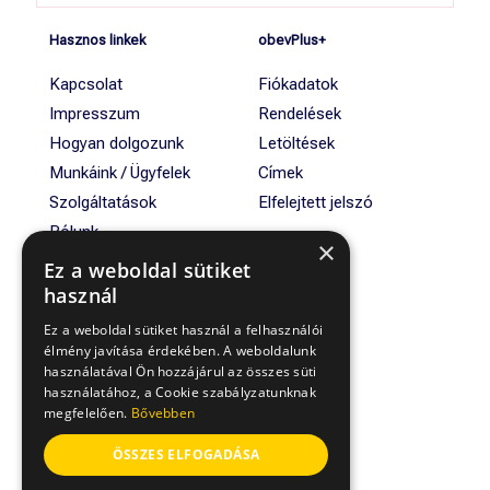
Hasznos linkek
obevPlus+
Kapcsolat
Fiókadatok
Impresszum
Rendelések
Hogyan dolgozunk
Letöltések
Munkáink / Ügyfelek
Címek
Szolgáltatások
Elfelejtett jelszó
Rólunk
×
Ez a weboldal sütiket
használ
Gyakran Ismételt
Kérdések
Ez a weboldal sütiket használ a felhasználói
élmény javítása érdekében. A weboldalunk
Általános Szerződési
használatával Ön hozzájárul az összes süti
Feltételek
használatához, a Cookie szabályzatunknak
Adatvédelmi tájékoztató
megfelelően.
Bővebben
ÖSSZES ELFOGADÁSA