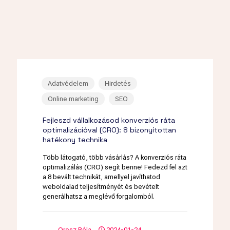
Adatvédelem
Hirdetés
Online marketing
SEO
Fejleszd vállalkozásod konverziós ráta
optimalizációval (CRO): 8 bizonyítottan
hatékony technika
Több látogató, több vásárlás? A konverziós ráta
optimalizálás (CRO) segít benne! Fedezd fel azt
a 8 bevált technikát, amellyel javíthatod
weboldalad teljesítményét és bevételt
generálhatsz a meglévő forgalomból.
Orosz Béla
2024-01-24