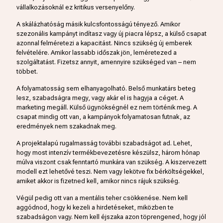
vállalkozásoknál ez kritikus versenyelőny.
A skálázhatóság másik kulcsfontosságú tényező. Amikor
szezonális kampányt indítasz vagy új piacra lépsz, a külső csapat
azonnal felméretezi a kapacitást. Nincs szükség új emberek
felvételére. Amikor lassabb időszak jön, leméretezed a
szolgáltatást. Fizetsz annyit, amennyire szükséged van – nem
többet.
A folyamatosság sem elhanyagolható. Belső munkatárs beteg
lesz, szabadságra megy, vagy akár el is hagyja a céget. A
marketing megáll. Külső ügynökségnél ez nem történik meg. A
csapat mindig ott van, a kampányok folyamatosan futnak, az
eredmények nem szakadnak meg.
A projektalapú rugalmasság további szabadságot ad. Lehet,
hogy most intenzív termékbevezetésre készülsz, három hónap
múlva viszont csak fenntartó munkára van szükség. A kiszervezett
modell ezt lehetővé teszi. Nem vagy lekötve fix bérköltségekkel,
amiket akkor is fizetned kell, amikor nincs rájuk szükség.
Végül pedig ott van a mentális teher csökkenése. Nem kell
aggódnod, hogy ki kezeli a hirdetéseket, miközben te
szabadságon vagy. Nem kell éjszaka azon töprengened, hogy jól