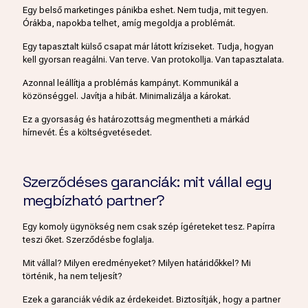
Egy belső marketinges pánikba eshet. Nem tudja, mit tegyen.
Órákba, napokba telhet, amíg megoldja a problémát.
Egy tapasztalt külső csapat már látott kríziseket. Tudja, hogyan
kell gyorsan reagálni. Van terve. Van protokollja. Van tapasztalata.
Azonnal leállítja a problémás kampányt. Kommunikál a
közönséggel. Javítja a hibát. Minimalizálja a károkat.
Ez a gyorsaság és határozottság megmentheti a márkád
hírnevét. És a költségvetésedet.
Szerződéses garanciák: mit vállal egy
megbízható partner?
Egy komoly ügynökség nem csak szép ígéreteket tesz. Papírra
teszi őket. Szerződésbe foglalja.
Mit vállal? Milyen eredményeket? Milyen határidőkkel? Mi
történik, ha nem teljesít?
Ezek a garanciák védik az érdekeidet. Biztosítják, hogy a partner