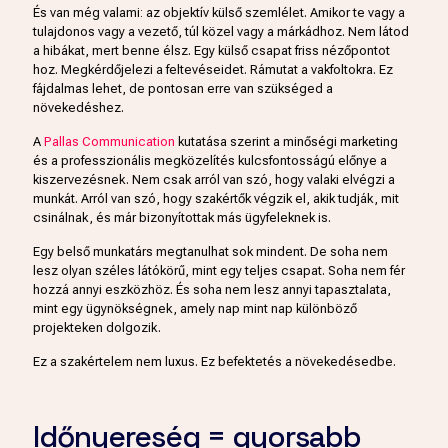
És van még valami: az objektív külső szemlélet. Amikor te vagy a
tulajdonos vagy a vezető, túl közel vagy a márkádhoz. Nem látod
a hibákat, mert benne élsz. Egy külső csapat friss nézőpontot
hoz. Megkérdőjelezi a feltevéseidet. Rámutat a vakfoltokra. Ez
fájdalmas lehet, de pontosan erre van szükséged a
növekedéshez.
A
Pallas Communication
kutatása szerint a minőségi marketing
és a professzionális megközelítés kulcsfontosságú előnye a
kiszervezésnek. Nem csak arról van szó, hogy valaki elvégzi a
munkát. Arról van szó, hogy szakértők végzik el, akik tudják, mit
csinálnak, és már bizonyítottak más ügyfeleknek is.
Egy belső munkatárs megtanulhat sok mindent. De soha nem
lesz olyan széles látókörű, mint egy teljes csapat. Soha nem fér
hozzá annyi eszközhöz. És soha nem lesz annyi tapasztalata,
mint egy ügynökségnek, amely nap mint nap különböző
projekteken dolgozik.
Ez a szakértelem nem luxus. Ez befektetés a növekedésedbe.
Időnyereség = gyorsabb