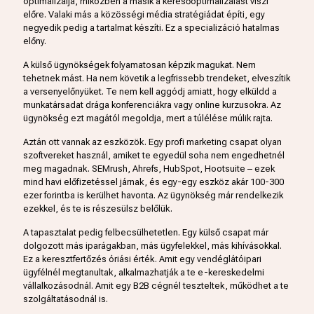
optimalizálja, miközben a másik a keresőoptimalizálást viszi
előre. Valaki más a közösségi média stratégiádat építi, egy
negyedik pedig a tartalmat készíti. Ez a specializáció hatalmas
előny.
A külső ügynökségek folyamatosan képzik magukat. Nem
tehetnek mást. Ha nem követik a legfrissebb trendeket, elveszítik
a versenyelőnyüket. Te nem kell aggódj amiatt, hogy elküldd a
munkatársadat drága konferenciákra vagy online kurzusokra. Az
ügynökség ezt magától megoldja, mert a túlélése múlik rajta.
Aztán ott vannak az eszközök. Egy profi marketing csapat olyan
szoftvereket használ, amiket te egyedül soha nem engedhetnél
meg magadnak. SEMrush, Ahrefs, HubSpot, Hootsuite – ezek
mind havi előfizetéssel járnak, és egy-egy eszköz akár 100-300
ezer forintba is kerülhet havonta. Az ügynökség már rendelkezik
ezekkel, és te is részesülsz belőlük.
A tapasztalat pedig felbecsülhetetlen. Egy külső csapat már
dolgozott más iparágakban, más ügyfelekkel, más kihívásokkal.
Ez a keresztfertőzés óriási érték. Amit egy vendéglátóipari
ügyfélnél megtanultak, alkalmazhatják a te e-kereskedelmi
vállalkozásodnál. Amit egy B2B cégnél teszteltek, működhet a te
szolgáltatásodnál is.