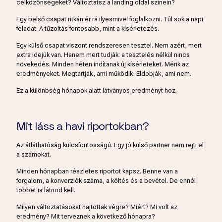
célközönségeket? Változtatsz a landing oldal színein?
Egy belső csapat ritkán ér rá ilyesmivel foglalkozni. Túl sok a napi
feladat. A tűzoltás fontosabb, mint a kísérletezés.
Egy külső csapat viszont rendszeresen tesztel. Nem azért, mert
extra idejük van. Hanem mert tudják: a tesztelés nélkül nincs
növekedés. Minden héten indítanak új kísérleteket. Mérik az
eredményeket. Megtartják, ami működik. Eldobják, ami nem.
Ez a különbség hónapok alatt látványos eredményt hoz.
Mit láss a havi riportokban?
Az átláthatóság kulcsfontosságú. Egy jó külső partner nem rejti el
a számokat.
Minden hónapban részletes riportot kapsz. Benne van a
forgalom, a konverziók száma, a költés és a bevétel. De ennél
többet is látnod kell.
Milyen változtatásokat hajtottak végre? Miért? Mi volt az
eredmény? Mit terveznek a következő hónapra?