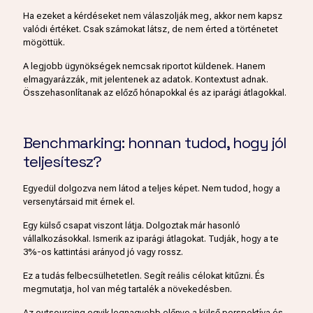
Ha ezeket a kérdéseket nem válaszolják meg, akkor nem kapsz
valódi értéket. Csak számokat látsz, de nem érted a történetet
mögöttük.
A legjobb ügynökségek nemcsak riportot küldenek. Hanem
elmagyarázzák, mit jelentenek az adatok. Kontextust adnak.
Összehasonlítanak az előző hónapokkal és az iparági átlagokkal.
Benchmarking: honnan tudod, hogy jól
teljesítesz?
Egyedül dolgozva nem látod a teljes képet. Nem tudod, hogy a
versenytársaid mit érnek el.
Egy külső csapat viszont látja. Dolgoztak már hasonló
vállalkozásokkal. Ismerik az iparági átlagokat. Tudják, hogy a te
3%-os kattintási arányod jó vagy rossz.
Ez a tudás felbecsülhetetlen. Segít reális célokat kitűzni. És
megmutatja, hol van még tartalék a növekedésben.
Az outsourcing egyik legnagyobb előnye a külső perspektíva és