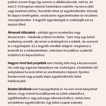
partner sosem fogja úgy ismerni a vállalkozásodat, mint te. Az
első 2-3 hónapban intenzív betanításra számíts. Ha nincs időd
vagy türelmed ehhez, frusztráló lehet az együttműködés. Készülj
fel alapos briefingekre, rendszeres egyeztetésekre és részletes
visszajelzésekre. A legjobb ügynökségek is szükséglik ezt az
inputot tőled.
Átmeneti időszakok
– például gyors növekedés vagy
átszervezés – ideálisak a hibrid modellre. Tarts meg egy belső
marketing vezetőt, aki ismeri a stratégiát és a márkát, de szerezd
ki a végrehajtást. Ez a legjobb mindkét világból: megtartod a
kontrollt és a márkaidentitást, miközben hozzáférsz szakértői
tudáshoz és kapacitáshoz.
Nagyon rövid távú projektek
sem mindig érik meg a kiszervezést.
Ha csak egy egyszeri kampányra van szükséged, a betanítási idő
aránytalanul hosszú lehet az eredményhez képest. Ilyenkor
freelancerek vagy projekt alapú együttműködés lehet
hatékonyabb.
Bizalmi kérdések
sem hanyagolhatók el. Ha nem érzel kényelmet
abban, hogy mások hozzáférjenek az üzleti adataidhoz,
ügyféllistáidhoz vagy pénzügyi információidhoz, nehéz lesz
produktívan együttműködni. Egy külső csapat számára