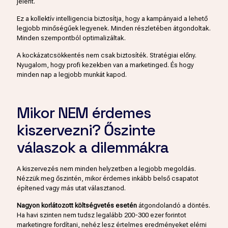
jelent.
Ez a kollektív intelligencia biztosítja, hogy a kampányaid a lehető
legjobb minőségűek legyenek. Minden részletében átgondoltak.
Minden szempontból optimalizáltak.
A kockázatcsökkentés nem csak biztosíték. Stratégiai előny.
Nyugalom, hogy profi kezekben van a marketinged. És hogy
minden nap a legjobb munkát kapod.
Mikor NEM érdemes
kiszervezni? Őszinte
válaszok a dilemmákra
A kiszervezés nem minden helyzetben a legjobb megoldás.
Nézzük meg őszintén, mikor érdemes inkább belső csapatot
építened vagy más utat választanod.
Nagyon korlátozott költségvetés esetén
átgondolandó a döntés.
Ha havi szinten nem tudsz legalább 200-300 ezer forintot
marketingre fordítani, nehéz lesz értelmes eredményeket elérni