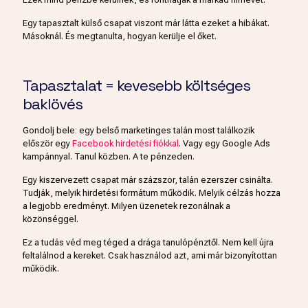
Egy tapasztalt külső csapat viszont már látta ezeket a hibákat.
Másoknál. És megtanulta, hogyan kerülje el őket.
Tapasztalat = kevesebb költséges
baklövés
Gondolj bele: egy belső marketinges talán most találkozik
először egy
Facebook hirdetési fiókkal
. Vagy egy Google Ads
kampánnyal. Tanul közben. A te pénzeden.
Egy kiszervezett csapat már százszor, talán ezerszer csinálta.
Tudják, melyik hirdetési formátum működik. Melyik célzás hozza
a legjobb eredményt. Milyen üzenetek rezonálnak a
közönséggel.
Ez a tudás véd meg téged a drága tanulópénztől. Nem kell újra
feltalálnod a kereket. Csak használod azt, ami már bizonyítottan
működik.