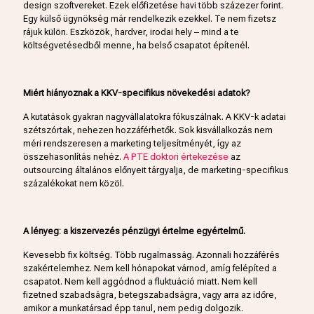
design szoftvereket. Ezek előfizetése havi több százezer forint.
Egy külső ügynökség már rendelkezik ezekkel. Te nem fizetsz
rájuk külön. Eszközök, hardver, irodai hely – mind a te
költségvetésedből menne, ha belső csapatot építenél.
Miért hiányoznak a KKV-specifikus növekedési adatok?
A kutatások gyakran nagyvállalatokra fókuszálnak. A KKV-k adatai
szétszórtak, nehezen hozzáférhetők. Sok kisvállalkozás nem
méri rendszeresen a marketing teljesítményét, így az
összehasonlítás nehéz.
A PTE doktori értekezése
az
outsourcing általános előnyeit tárgyalja, de marketing-specifikus
százalékokat nem közöl.
A lényeg: a kiszervezés pénzügyi értelme egyértelmű.
Kevesebb fix költség. Több rugalmasság. Azonnali hozzáférés
szakértelemhez. Nem kell hónapokat várnod, amíg felépíted a
csapatot. Nem kell aggódnod a fluktuáció miatt. Nem kell
fizetned szabadságra, betegszabadságra, vagy arra az időre,
amikor a munkatársad épp tanul, nem pedig dolgozik.