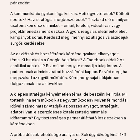
pénzedért.
A kommunikáció gyakorisága kritikus. Heti egyeztetések? Kétheti
riportok? Havi stratégiai megbeszélések? Tisztázd előre, milyen
csatornákon érsz el minket – email, telefon, videóhívás vagy
projektmenedzsment eszköz. A gyors reagálás életmentő lehet
kampányok során. Kérdezd meg, mennyi az átlagos válaszidejük
sürgős kérdésekre.
Az eszközök és hozzáférések kérdése gyakran elhanyagolt
téma. Ki birtokolja a Google Ads fiókot? A Facebook oldalt? Az
analitikai adatokat? Biztosítsd, hogy te maradj a tulajdonos. A
partner csak adminisztrátori hozzáférést kapjon. Ez véd meg, ha
megszakad az együttműködés. Kérd, hogy saját fiókjaidban
dolgozzanak, ne az övékben.
A kilépési stratégia kényelmetlen téma, de beszélni kell róla. Mi
történik, ha nem működik az együttműködés? Milyen felmondási
idővel számolhatsz? Átadják az összes anyagot, stratégiát,
adatot? Van-e szerződéses kötelezettség minimális
időtartamra? Egy tisztességes partner átlátható lesz ezekben a
kérdésekben.
A próbaidőszak lehetősége aranyat ér. Sok ügynökség kínál 1-3