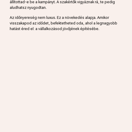
állítottad-e be a kampányt. A szakértők vigyáznak rá, te pedig
aludhatsz nyugodtan.
Az időnyereség nem luxus. Ez a növekedés alapja. Amikor
visszakapod az idődet, befektetheted oda, ahol a legnagyobb
hatást éred el: a vállalkozásod jövőjének építésébe.