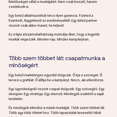
felelősséget vállal a munkájáért. Nem csak beszél, hanem
cselekszik is.
Egy belső alkalmazottnál nincs ilyen garancia. Fizeted a
fizetését, függetlenül az eredményektől. Egy külső partner
viszont csak akkor marad, ha teljesít.
Ez a fajta elszámoltathatóság motiválja őket, hogy a legjobb
munkát végezzék. Minden nap. Minden kampányban.
Több szem többet lát: csapatmunka a
minőségért
Egy belső marketinges egyedül dolgozik. Ő írja a szöveget. Ő
tervezi a grafikát. Ő állítja be a kampányt. Nincs, aki ellenőrizze.
Egy ügynökségnél viszont csapat dolgozik. Egy szövegíró. Egy
designer. Egy stratéga. Egy elemző. Mindegyik szakértő a saját
területén.
És mindegyik ellenőrzi a másik munkáját. Több szem többet lát.
Több agy több ötletet hoz. Több tapasztalat kevesebb hibát