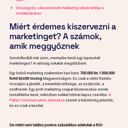
Összegzés: a kiszervezett marketing valódi értéke a
növekedésben
Miért érdemes kiszervezni a
marketinget? A számok,
amik meggyőznek
Gondolkodtál már azon, mennyibe kerül egy tapasztalt
marketinges? A valóság sokakat megdöbbent.
Egy belső marketing szakember havi bére
700.000 és 1.500.000
forint között mozog
Magyarországon. Ez csak a nettó fizetés.
Hozzájön a járulék, a betanítás költsége, az eszközök, a
szoftverek. Egy profi marketing csapat kiszervezése ennek
töredékébe kerül, miközben sokkal többet kapsz cserébe.
A
Pallas Communication elemzése
szerint a különbség jelentős,
és ez csak a kezdet.
De miért nem találsz pontos százalékos adatokat a ROI-