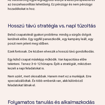
az összehasonlítási lehetőség. Ez pénzügyi és nem pénzügyi
hozadékokat is hoz.
Hosszú távú stratégia vs. napi tűzoltás
Belső csapatoknál gyakori probléma: mindig a sürgős dolgok
kerülnek előre. Egy ügyfél panaszkodik, egy kampány leáll, egy
poszt nem jelent meg időben.
Ezek fontosak. De közben elveszik a hosszú távú gondolkodás.
Egy külső csapat másképp működik. Van kapacitása előre
tekinteni. Tervez 3-6-12 hónapra. Építi a stratégiát, miközben
kezeli a napi feladatokat is.
Nem azért, mert okosabbak. Hanem mert ez a munkájuk. Erre
specializálódtak. És több emberük van, akik különböző
feladatokat látnak el.
Folyamatos tanulás és alkalmazkodás