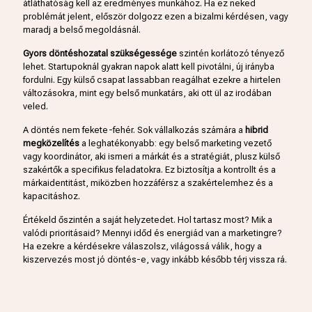
átláthatóság kell az eredményes munkához. Ha ez neked
problémát jelent, először dolgozz ezen a bizalmi kérdésen, vagy
maradj a belső megoldásnál.
Gyors döntéshozatal szükségessége
szintén korlátozó tényező
lehet. Startupoknál gyakran napok alatt kell pivotálni, új irányba
fordulni. Egy külső csapat lassabban reagálhat ezekre a hirtelen
változásokra, mint egy belső munkatárs, aki ott ül az irodában
veled.
A döntés nem fekete-fehér. Sok vállalkozás számára a
hibrid
megközelítés
a leghatékonyabb: egy belső marketing vezető
vagy koordinátor, aki ismeri a márkát és a stratégiát, plusz külső
szakértők a specifikus feladatokra. Ez biztosítja a kontrollt és a
márkaidentitást, miközben hozzáférsz a szakértelemhez és a
kapacitáshoz.
Értékeld őszintén a saját helyzetedet. Hol tartasz most? Mik a
valódi prioritásaid? Mennyi időd és energiád van a marketingre?
Ha ezekre a kérdésekre válaszolsz, világossá válik, hogy a
kiszervezés most jó döntés-e, vagy inkább később térj vissza rá.