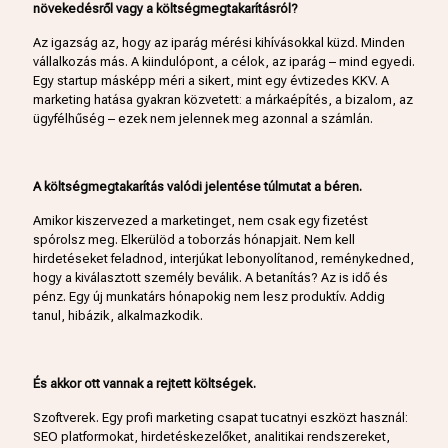
növekedésről vagy a költségmegtakarításról?
Az igazság az, hogy az iparág mérési kihívásokkal küzd. Minden
vállalkozás más. A kiindulópont, a célok, az iparág – mind egyedi.
Egy startup másképp méri a sikert, mint egy évtizedes KKV. A
marketing hatása gyakran közvetett: a márkaépítés, a bizalom, az
ügyfélhűség – ezek nem jelennek meg azonnal a számlán.
A költségmegtakarítás valódi jelentése túlmutat a béren.
Amikor kiszervezed a marketinget, nem csak egy fizetést
spórolsz meg. Elkerülöd a toborzás hónapjait. Nem kell
hirdetéseket feladnod, interjúkat lebonyolítanod, reménykedned,
hogy a kiválasztott személy beválik. A betanítás? Az is idő és
pénz. Egy új munkatárs hónapokig nem lesz produktív. Addig
tanul, hibázik, alkalmazkodik.
És akkor ott vannak a rejtett költségek.
Szoftverek. Egy profi marketing csapat tucatnyi eszközt használ:
SEO platformokat, hirdetéskezelőket, analitikai rendszereket,