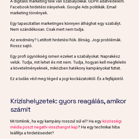
A digitális marketing tele van szabályokkal. GDPR adatvédelem.
Facebook hirdetési irányelvek. Google Ads politikák. Email
marketing törvények.
Egy tapasztatlan marketinges könnyen áthághat egy szabályt.
Nem szándékosan. Csak mert nem tudja.
Az eredmény? Letiltott hirdetési fiók. Bírság. Jogi problémák.
Rossz sajtó.
Egy profi ügynökség ismeri ezeket a szabályokat. Naprakész
velük. Tudja, mit lehet és mit nem. Tudja, hogyan kell megfelelni
a követelményeknek, miközben hatékony kampányokat futtat.
Ez a tudás véd meg téged a jogi kockázatoktól. És a fejfájástól.
Krízishelyzetek: gyors reagálás, amikor
számít
Mi történik, ha egy kampány rosszul sül el? Ha egy
közösségi
média poszt negatív visszhangot kap
? Ha egy technikai hiba
leállítja a hirdetéseidet?