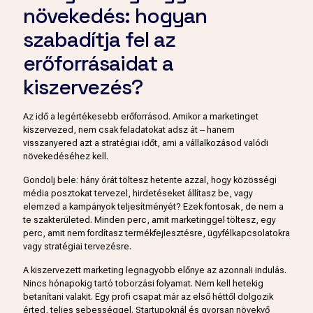
növekedés: hogyan
szabadítja fel az
erőforrásaidat a
kiszervezés?
Az idő a legértékesebb erőforrásod. Amikor a marketinget
kiszervezed, nem csak feladatokat adsz át – hanem
visszanyered azt a stratégiai időt, ami a vállalkozásod valódi
növekedéséhez kell.
Gondolj bele: hány órát töltesz hetente azzal, hogy közösségi
média posztokat tervezel, hirdetéseket állítasz be, vagy
elemzed a kampányok teljesítményét? Ezek fontosak, de nem a
te szakterületed. Minden perc, amit marketinggel töltesz, egy
perc, amit nem fordítasz termékfejlesztésre, ügyfélkapcsolatokra
vagy stratégiai tervezésre.
A kiszervezett marketing legnagyobb előnye az azonnali indulás.
Nincs hónapokig tartó toborzási folyamat. Nem kell hetekig
betanítani valakit. Egy profi csapat már az első héttől dolgozik
érted, teljes sebességgel. Startupoknál és gyorsan növekvő