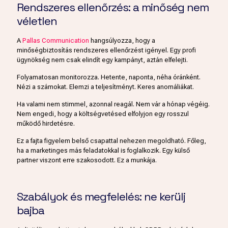
Rendszeres ellenőrzés: a minőség nem
véletlen
A
Pallas Communication
hangsúlyozza, hogy a
minőségbiztosítás rendszeres ellenőrzést igényel. Egy profi
ügynökség nem csak elindít egy kampányt, aztán elfelejti.
Folyamatosan monitorozza. Hetente, naponta, néha óránként.
Nézi a számokat. Elemzi a teljesítményt. Keres anomáliákat.
Ha valami nem stimmel, azonnal reagál. Nem vár a hónap végéig.
Nem engedi, hogy a költségvetésed elfolyjon egy rosszul
működő hirdetésre.
Ez a fajta figyelem belső csapattal nehezen megoldható. Főleg,
ha a marketinges más feladatokkal is foglalkozik. Egy külső
partner viszont erre szakosodott. Ez a munkája.
Szabályok és megfelelés: ne kerülj
bajba