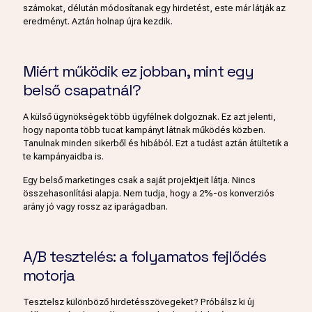
számokat, délután módosítanak egy hirdetést, este már látják az
eredményt. Aztán holnap újra kezdik.
Miért működik ez jobban, mint egy
belső csapatnál?
A külső ügynökségek több ügyfélnek dolgoznak. Ez azt jelenti,
hogy naponta több tucat kampányt látnak működés közben.
Tanulnak minden sikerből és hibából. Ezt a tudást aztán átültetik a
te kampányaidba is.
Egy belső marketinges csak a saját projektjeit látja. Nincs
összehasonlítási alapja. Nem tudja, hogy a 2%-os konverziós
arány jó vagy rossz az iparágadban.
A/B tesztelés: a folyamatos fejlődés
motorja
Tesztelsz különböző hirdetésszövegeket? Próbálsz ki új