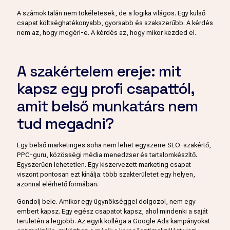
A számok talán nem tökéletesek, de a logika világos. Egy külső
csapat költséghatékonyabb, gyorsabb és szakszerűbb. A kérdés
nem az, hogy megéri-e. A kérdés az, hogy mikor kezded el.
A szakértelem ereje: mit
kapsz egy profi csapattól,
amit belső munkatárs nem
tud megadni?
Egy belső marketinges soha nem lehet egyszerre SEO-szakértő,
PPC-guru, közösségi média menedzser és tartalomkészítő.
Egyszerűen lehetetlen. Egy kiszervezett marketing csapat
viszont pontosan ezt kínálja: több szakterületet egy helyen,
azonnal elérhető formában.
Gondolj bele. Amikor egy ügynökséggel dolgozol, nem egy
embert kapsz. Egy egész csapatot kapsz, ahol mindenki a saját
területén a legjobb. Az egyik kolléga a Google Ads kampányokat