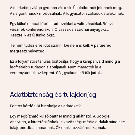
A marketing világa gyorsan változik. Új platformok jelennek meg.
Az algoritmusok módosulnak. A fogyasztói szokások átalakulnak.
Egy külső csapat lépést tart ezekkel a változásokkal. Részt
vesznek konferenciákon. Olvassák a szakmai anyagokat.
Tesztelik az új funkciókat.
Te nem tudsz erre időt szánni. De nem is kell. A partnered
megteszi helyetted.
Ez a folyamatos tanulás biztosítja, hogy a kampányaid mindig a
legfrissebb tudáson alapuljanak. Nem maradtok le a
versenytársakhoz képest. Sőt, gyakran előttük jártok.
Adatbiztonság és tulajdonjog
Fontos kérdés: ki birtokolja az adatokat?
Egy megbízható külső partner mindig átlátható. A Google
Analytics, a hirdetési fiókok, a közösségi média oldalak mind a te
tulajdonodban maradnak. Ők csak hozzáférést kapnak.