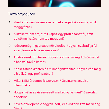
Tartalomjegyzék
Miért érdemes kiszervezni a marketinget? A számok, amik
meggyőznek
A szakértelem ereje: mit kapsz egy profi csapattól, amit
belső munkatárs nem tud megadni?
Időnyereség = gyorsabb növekedés: hogyan szabadítja fel
az erőforrásaidat a kiszervezés?
Adatvezérelt döntések: hogyan optimalizál egy külső csapat
a hosszú távú sikerért?
Kockázatcsökkentés és minőségbiztosítás: hogyan véd meg
a hibáktól egy profi partner?
Mikor NEM érdemes kiszervezni? Őszinte válaszok a
dilemmákra
Hogyan válassz kiszervezett marketing partnert? Gyakorlati
checklist
Következő lépések: hogyan indulj el a kiszervezett marketing
útján?