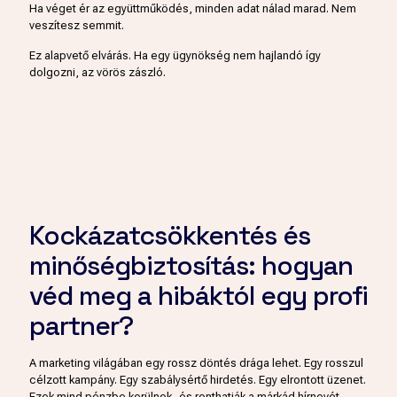
Ha véget ér az együttműködés, minden adat nálad marad. Nem
veszítesz semmit.
Ez alapvető elvárás. Ha egy ügynökség nem hajlandó így
dolgozni, az vörös zászló.
Kockázatcsökkentés és
minőségbiztosítás: hogyan
véd meg a hibáktól egy profi
partner?
A marketing világában egy rossz döntés drága lehet. Egy rosszul
célzott kampány. Egy szabálysértő hirdetés. Egy elrontott üzenet.
Ezek mind pénzbe kerülnek, és ronthatják a márkád hírnevét.