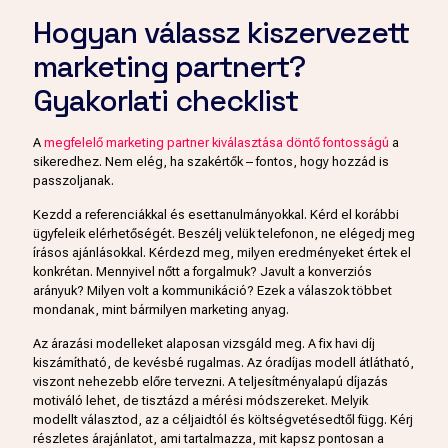
Hogyan válassz kiszervezett
marketing partnert?
Gyakorlati checklist
A
megfelelő marketing partner kiválasztása döntő fontosságú
a
sikeredhez. Nem elég, ha szakértők – fontos, hogy hozzád is
passzoljanak.
Kezdd a referenciákkal és esettanulmányokkal. Kérd el korábbi
ügyfeleik elérhetőségét. Beszélj velük telefonon, ne elégedj meg
írásos ajánlásokkal. Kérdezd meg, milyen eredményeket értek el
konkrétan. Mennyivel nőtt a forgalmuk? Javult a konverziós
arányuk? Milyen volt a kommunikáció? Ezek a válaszok többet
mondanak, mint bármilyen marketing anyag.
Az árazási modelleket alaposan vizsgáld meg. A fix havi díj
kiszámítható, de kevésbé rugalmas. Az óradíjas modell átlátható,
viszont nehezebb előre tervezni. A teljesítményalapú díjazás
motiváló lehet, de tisztázd a mérési módszereket. Melyik
modellt választod, az a céljaidtól és költségvetésedtől függ. Kérj
részletes árajánlatot, ami tartalmazza, mit kapsz pontosan a