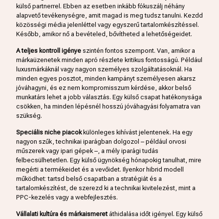
külső partnerrel. Ebben az esetben inkább fókuszálj néhány
alapvető tevékenységre, amit magad is meg tudsz tanulni. Kezdd
közösségi média jelenléttel vagy egyszerű tartalomkészítéssel.
Később, amikor nő a bevételed, bővítheted a lehetőségeidet.
A teljes kontroll igénye
szintén fontos szempont. Van, amikor a
márkaüzenetek minden apró részlete kritikus fontosságú. Például
luxusmárkáknál vagy nagyon személyes szolgáltatásoknál. Ha
minden egyes posztot, minden kampányt személyesen akarsz
jóváhagyni, és ez nem kompromisszum kérdése, akkor belső
munkatárs lehet a jobb választás. Egy külső csapat hatékonysága
csökken, ha minden lépésnél hosszú jóváhagyási folyamatra van
szükség.
Speciális niche piacok
különleges kihívást jelentenek. Ha egy
nagyon szűk, technikai iparágban dolgozol – például orvosi
műszerek vagy ipari gépek –, a mély iparági tudás
felbecsülhetetlen. Egy külső ügynökség hónapokig tanulhat, mire
megérti a termékeidet és a vevőidet. Ilyenkor hibrid modell
működhet: tartsd belső csapatban a stratégiát és a
tartalomkészítést, de szerezd ki a technikai kivitelezést, mint a
PPC-kezelés vagy a webfejlesztés.
Vállalati kultúra és márkaismeret
áthidalása időt igényel. Egy külső