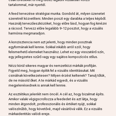
tartalommal, már nyertél.
A feed tervezése stratégiai munka. Gondold át, milyen üzenetet
szeretnél közvetíteni. Minden poszt egy darabka a teljes képből.
Használj tervezőeszközöket, hogy előre lásd, hogyan fog kinézni
a rácsod. Tervezz előre legalább 9-12 posztot, hogy a vizuális
harmónia megmaradjon.
A konzisztencia nem azt jelenti, hogy minden posztnak
egyformának kell lennie. Sokkal inkább arról szól, hogy
felismerhető elemeket használsz. Lehet ez egy visszatérő szín,
egy jellegzetes szűrő vagy egy sajátos kompozíciós stílus.
Nézz körül sikeres magyar és nemzetközi márkák profilján.
Figyeld meg, hogyan építik fel a vizuális identitásukat. Mit
csinálnak következetesen? Milyen érzést keltenek? Tanulj tőlük,
de ne másold őket. A te márkád egyedi, és a vizuális
megjelenésednek is annak kell lennie.
Az esztétikus jelenlét nem öncél. A cél az, hogy bizalmat építs.
Amikor valaki végigscrollozza a feededet és azt látja, hogy
minden átgondolt, professzionális és értéket nyújt, sokkal
valószínűbb, hogy követővé, majd vásárlóvá válik. Ez a vizuális
márkaidentitás valódi ereje.