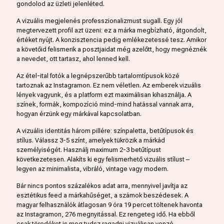
gondolod az üzleti jelenléted.
A vizuális megjelenés professzionalizmust sugall. Egy jól
megtervezett profil azt üzeni: ez a márka megbízható, átgondolt,
értéket nyújt. A konzisztencia pedig emlékezetessé tesz. Amikor
a követőid felismerik a posztjaidat még azelőtt, hogy megnéznék
a nevedet, ott tartasz, ahol lenned kell.
Az étel-ital fotók a legnépszerűbb tartalomtípusok közé
tartoznak az Instagramon. Ez nem véletlen. Az emberek vizuális
lények vagyunk, és a platform ezt maximálisan kihasználja. A
színek, formák, kompozíció mind-mind hatással vannak arra,
hogyan érzünk egy márkával kapcsolatban.
A vizuális identitás három pillére: színpaletta, betűtípusok és
stílus. Válassz 3-5 színt, amelyek tükrözik a márkád
személyiségét. Használj maximum 2-3 betűtípust
következetesen. Alakíts ki egy felismerhető vizuális stílust –
legyen az minimalista, vibráló, vintage vagy modern.
Bár nincs pontos százalékos adat arra, mennyivel javítja az
esztétikus feed a márkahűséget, a számok beszédesek. A
magyar felhasználók átlagosan 9 óra 19 percet töltenek havonta
az Instagramon, 276 megnyitással. Ez rengeteg idő. Ha ebből
csak töredéket is meg tudsz ragadni vizuálisan vonzó