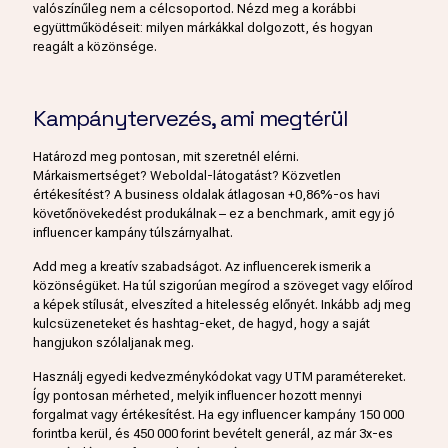
valószínűleg nem a célcsoportod. Nézd meg a korábbi
együttműködéseit: milyen márkákkal dolgozott, és hogyan
reagált a közönsége.
Kampánytervezés, ami megtérül
Határozd meg pontosan, mit szeretnél elérni.
Márkaismertséget? Weboldal-látogatást? Közvetlen
értékesítést? A business oldalak átlagosan +0,86%-os havi
követőnövekedést produkálnak – ez a benchmark, amit egy jó
influencer kampány túlszárnyalhat.
Add meg a kreatív szabadságot. Az influencerek ismerik a
közönségüket. Ha túl szigorúan megírod a szöveget vagy előírod
a képek stílusát, elveszíted a hitelesség előnyét. Inkább adj meg
kulcsüzeneteket és hashtag-eket, de hagyd, hogy a saját
hangjukon szólaljanak meg.
Használj egyedi kedvezménykódokat vagy UTM paramétereket.
Így pontosan mérheted, melyik influencer hozott mennyi
forgalmat vagy értékesítést. Ha egy influencer kampány 150 000
forintba kerül, és 450 000 forint bevételt generál, az már 3x-es