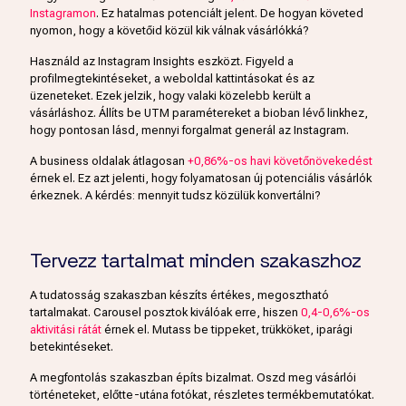
Instagramon
. Ez hatalmas potenciált jelent. De hogyan követed
nyomon, hogy a követőid közül kik válnak vásárlókká?
Használd az Instagram Insights eszközt. Figyeld a
profilmegtekintéseket, a weboldal kattintásokat és az
üzeneteket. Ezek jelzik, hogy valaki közelebb került a
vásárláshoz. Állíts be UTM paramétereket a bioban lévő linkhez,
hogy pontosan lásd, mennyi forgalmat generál az Instagram.
A business oldalak átlagosan
+0,86%-os havi követőnövekedést
érnek el. Ez azt jelenti, hogy folyamatosan új potenciális vásárlók
érkeznek. A kérdés: mennyit tudsz közülük konvertálni?
Tervezz tartalmat minden szakaszhoz
A tudatosság szakaszban készíts értékes, megosztható
tartalmakat. Carousel posztok kiválóak erre, hiszen
0,4-0,6%-os
aktivitási rátát
érnek el. Mutass be tippeket, trükköket, iparági
betekintéseket.
A megfontolás szakaszban építs bizalmat. Oszd meg vásárlói
történeteket, előtte-utána fotókat, részletes termékbemutatókat.