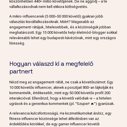
köszönhetően 440+ millió követőjének. De ne aggódj – a te
vállalkozásodnak nem kell ekkora költségvetés.
A mikro-influencerek (5 000–50 000 követő) gyakran jobb
választás kisvállalkozásoknak. Miért? Magasabb az
engagement-rátájuk, hitelesebbek, és a közönségük jobban
meghatározott. Egy 15 000 követős helyi életmód-blogger sokkal
relevánsabb lehet egy budapesti kávézónak, mint egy országos
híresség.
Hogyan válaszd ki a megfelelő
partnert
Nézd meg az engagement-rátát, ne csak a követőszámot. Egy
10 000 követős influencer, akinek a posztjait 800-an lájkolják és
kommentelik, értékesebb, mint egy 50 000 követős profil 200
interakcióval. Ellenőrizd, hogy a követői valódiak-e – a hirtelen
ugrások és a generikus kommentek (pl. "Szuper! 🔥") gyanúsak.
A relevancia kulcsfontosságú. Ha kozmetikumokat árulsz, egy
fitness influencer közönsége lehet átfedésben van az
érdeklődési körökkel, de egy gamer influencer követői