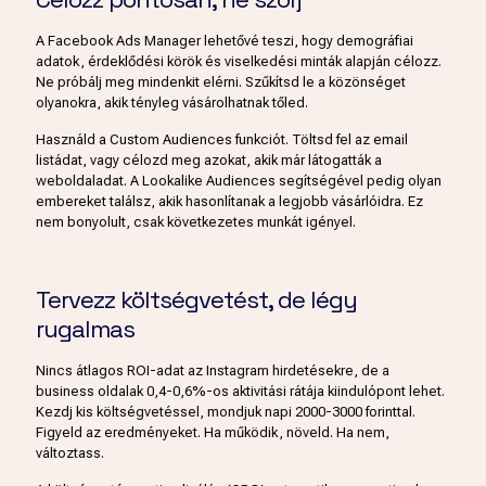
A Facebook Ads Manager lehetővé teszi, hogy demográfiai
adatok, érdeklődési körök és viselkedési minták alapján célozz.
Ne próbálj meg mindenkit elérni. Szűkítsd le a közönséget
olyanokra, akik tényleg vásárolhatnak tőled.
Használd a Custom Audiences funkciót. Töltsd fel az email
listádat, vagy célozd meg azokat, akik már látogatták a
weboldaladat. A Lookalike Audiences segítségével pedig olyan
embereket találsz, akik hasonlítanak a legjobb vásárlóidra. Ez
nem bonyolult, csak következetes munkát igényel.
Tervezz költségvetést, de légy
rugalmas
Nincs átlagos ROI-adat az Instagram hirdetésekre, de a
business oldalak 0,4-0,6%-os aktivitási rátája kiindulópont lehet.
Kezdj kis költségvetéssel, mondjuk napi 2000-3000 forinttal.
Figyeld az eredményeket. Ha működik, növeld. Ha nem,
változtass.