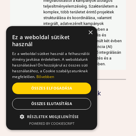
megvalósítástól a kampányok utólagos
teljesítményelemzéséig. Szakterületem a
komplex, több területet érintő projektek
strukturálása és koordinálása, valamint
integrált, adatvezérelt kampányok
megvalósítása. Az elmúlt 12 évben a
×
fókuszom a nagy hatású digitális és
Ez a weboldal sütiket
performance marketing, az elmúlt két évben
használ
pedig a mesterséges intelligencia (AI)
marketingfolyamatokba történő integrálásán
Ez a weboldal sütiket használ a felhasználói
dolgozom a gyorsabb kivitelezés és a
élmény javítása érdekében. A weboldalunk
hatékonyabb működés érdekében.
használatával Ön hozzájárul az összes süti
használatához, a Cookie szabályzatunknak
megfelelően.
Bővebben
ÖSSZES ELFOGADÁSA
Kapcsolódó tartalmak
ÖSSZES ELUTASÍTÁSA
RÉSZLETEK MEGJELENÍTÉSE
POWERED BY COOKIESCRIPT
ELENGEDHETETLENÜL
SZÜKSÉGES