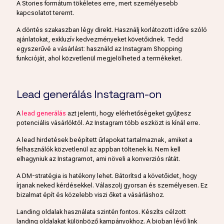
A Stories formátum tökéletes erre, mert személyesebb
kapcsolatot teremt.
A döntés szakaszban légy direkt. Használj korlátozott időre szóló
ajánlatokat, exkluzív kedvezményeket követőidnek. Tedd
egyszerűvé a vásárlást: használd az Instagram Shopping
funkcióját, ahol közvetlenül megjelölheted a termékeket.
Lead generálás Instagram-on
A
lead generálás
azt jelenti, hogy elérhetőségeket gyűjtesz
potenciális vásárlóktól. Az Instagram több eszközt is kínál erre.
A lead hirdetések beépített űrlapokat tartalmaznak, amiket a
felhasználók közvetlenül az appban töltenek ki. Nem kell
elhagyniuk az Instagramot, ami növeli a konverziós rátát.
A DM-stratégia is hatékony lehet. Bátorítsd a követőidet, hogy
írjanak neked kérdésekkel. Válaszolj gyorsan és személyesen. Ez
bizalmat épít és közelebb viszi őket a vásárláshoz.
Landing oldalak használata szintén fontos. Készíts célzott
landing oldalakat különböző kampányokhoz. A bioban lévő link