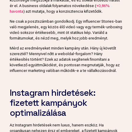
közönsége megszokja a márkádat, és ez sokkal erősebb hatást
ér el. A business oldalak folyamatos növekedése (
+0,86%
havonta
) azt mutatja, hogy a konzisztencia kifizetődik.
Ne csak a posztszámban gondolkodj. Egy influencer Stories-ban
való megjelenés, egy közös élő videó vagy egy termék-unboxing
videó sokszor értékesebb, mint öt statikus kép. Variáld a
formátumokat, és nézd meg, melyik hoz jobb eredményt.
Mérd az eredményeket minden kampány után. Hány új követőt
szereztél? Mennyivel nőtt a weboldal-forgalom? Hány
értékesítés történt? Ezek az adatok segítenek finomítani a
következő együttműködést, és pontosan megmutatják, hogy az
influencer marketing valóban működik-e a te vállalkozásodnál.
Instagram hirdetések:
fizetett kampányok
optimalizálása
Az Instagram hirdetések nem luxus, hanem eszköz. Ha
organikusan nehezen érsz el embereket, a fizetett kampányok