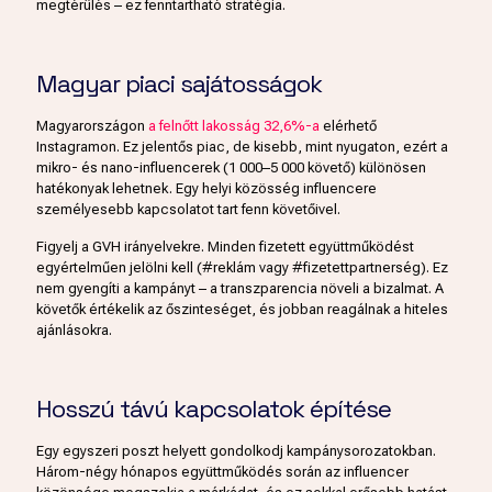
megtérülés – ez fenntartható stratégia.
Magyar piaci sajátosságok
Magyarországon
a felnőtt lakosság 32,6%-a
elérhető
Instagramon. Ez jelentős piac, de kisebb, mint nyugaton, ezért a
mikro- és nano-influencerek (1 000–5 000 követő) különösen
hatékonyak lehetnek. Egy helyi közösség influencere
személyesebb kapcsolatot tart fenn követőivel.
Figyelj a GVH irányelvekre. Minden fizetett együttműködést
egyértelműen jelölni kell (#reklám vagy #fizetettpartnerség). Ez
nem gyengíti a kampányt – a transzparencia növeli a bizalmat. A
követők értékelik az őszinteséget, és jobban reagálnak a hiteles
ajánlásokra.
Hosszú távú kapcsolatok építése
Egy egyszeri poszt helyett gondolkodj kampánysorozatokban.
Három-négy hónapos együttműködés során az influencer