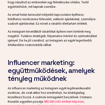
hogy irányítsd az embereket egy feliratkozási oldalra. Tedd
egyértelművé, mit kapnak cserébe.
Az email listán keresztül mélyebb kapcsolatot építhesz.
Küldhetsz rendszeres hírlevelet, exkluzív ajánlatokat, személyre
szabott ajánlásokat. Ez növeli a vásárlói élettartam értékét.
Az Instagram követőkből vásárlókat építeni nem történik meg
magától. Tudatos stratégiát, folyamatos mérést és optimalizálást
igényel. De ha jól csinálod, az Instagram az egyik legerősebb
értékesítési csatornáddá válhat.
Influencer marketing:
együttműködések, amelyek
tényleg működnek
Az influencer marketing az Instagram egyik legdinamikusabb
eszköze, de csak akkor hoz eredményt, ha stratégiailag
közelítesz hozzá. A számok önmagukért beszélnek: Cristiano
Ronaldo egyetlen posztja
985 000 USD értéket képvisel
,