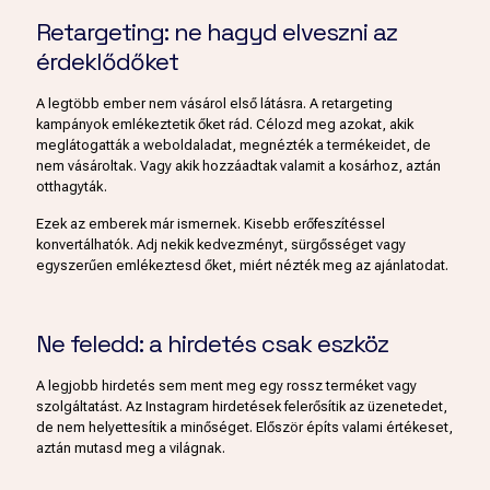
Retargeting: ne hagyd elveszni az
érdeklődőket
A legtöbb ember nem vásárol első látásra. A retargeting
kampányok emlékeztetik őket rád. Célozd meg azokat, akik
meglátogatták a weboldaladat, megnézték a termékeidet, de
nem vásároltak. Vagy akik hozzáadtak valamit a kosárhoz, aztán
otthagyták.
Ezek az emberek már ismernek. Kisebb erőfeszítéssel
konvertálhatók. Adj nekik kedvezményt, sürgősséget vagy
egyszerűen emlékeztesd őket, miért nézték meg az ajánlatodat.
Ne feledd: a hirdetés csak eszköz
A legjobb hirdetés sem ment meg egy rossz terméket vagy
szolgáltatást. Az Instagram hirdetések felerősítik az üzenetedet,
de nem helyettesítik a minőséget. Először építs valami értékeset,
aztán mutasd meg a világnak.