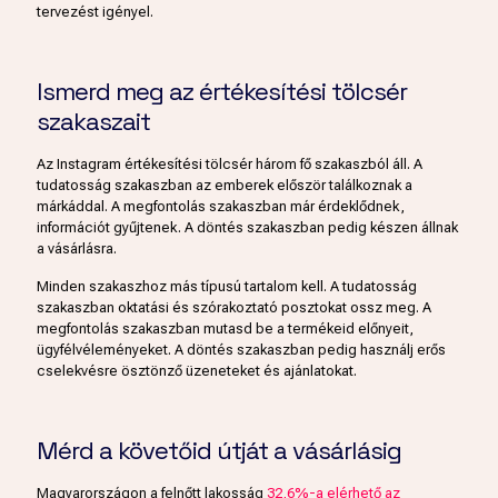
tervezést igényel.
Ismerd meg az értékesítési tölcsér
szakaszait
Az Instagram értékesítési tölcsér három fő szakaszból áll. A
tudatosság szakaszban az emberek először találkoznak a
márkáddal. A megfontolás szakaszban már érdeklődnek,
információt gyűjtenek. A döntés szakaszban pedig készen állnak
a vásárlásra.
Minden szakaszhoz más típusú tartalom kell. A tudatosság
szakaszban oktatási és szórakoztató posztokat ossz meg. A
megfontolás szakaszban mutasd be a termékeid előnyeit,
ügyfélvéleményeket. A döntés szakaszban pedig használj erős
cselekvésre ösztönző üzeneteket és ajánlatokat.
Mérd a követőid útját a vásárlásig
Magyarországon a felnőtt lakosság
32,6%-a elérhető az