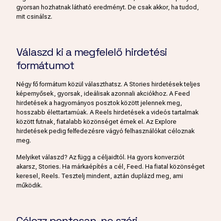
gyorsan hozhatnak látható eredményt. De csak akkor, ha tudod,
mit csinálsz.
Válaszd ki a megfelelő hirdetési
formátumot
Négy fő formátum közül választhatsz. A Stories hirdetések teljes
képernyősek, gyorsak, ideálisak azonnali akciókhoz. A Feed
hirdetések a hagyományos posztok között jelennek meg,
hosszabb élettartamúak. A Reels hirdetések a videós tartalmak
között futnak, fiatalabb közönséget érnek el. Az Explore
hirdetések pedig felfedezésre vágyó felhasználókat céloznak
meg.
Melyiket válaszd? Az függ a céljaidtól. Ha gyors konverziót
akarsz, Stories. Ha márkaépítés a cél, Feed. Ha fiatal közönséget
keresel, Reels. Tesztelj mindent, aztán duplázd meg, ami
működik.
Célozz pontosan, ne szórj