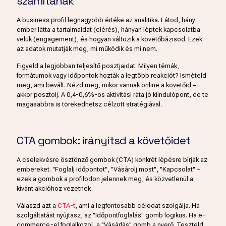
számítanak
A business profil legnagyobb értéke az analitika. Látod, hány
ember látta a tartalmaidat (elérés), hányan léptek kapcsolatba
velük (engagement), és hogyan változik a követőbázisod. Ezek
az adatok mutatják meg, mi működik és mi nem.
Figyeld a legjobban teljesítő posztjaidat. Milyen témák,
formátumok vagy időpontok hozták a legtöbb reakciót? Ismételd
meg, ami bevált. Nézd meg, mikor vannak online a követőid –
akkor posztolj. A 0,4-0,6%-os aktivitási ráta jó kiindulópont, de te
magasabbra is törekedhetsz célzott stratégiával.
CTA gombok: irányítsd a követőidet
A cselekvésre ösztönző gombok (CTA) konkrét lépésre bírják az
embereket. "Foglalj időpontot", "Vásárolj most", "Kapcsolat" –
ezek a gombok a profilodon jelennek meg, és közvetlenül a
kívánt akcióhoz vezetnek.
Válaszd azt a
CTA-t
, ami a legfontosabb célodat szolgálja. Ha
szolgáltatást nyújtasz, az "Időpontfoglalás" gomb logikus. Ha e-
commerce-el foglalkozol, a "Vásárlás" gomb a nyerő. Teszteld