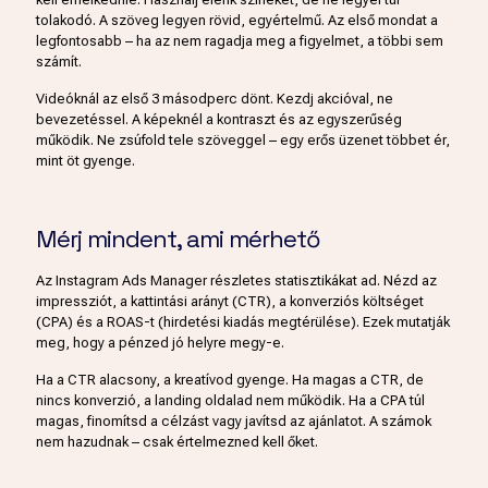
tolakodó. A szöveg legyen rövid, egyértelmű. Az első mondat a
legfontosabb – ha az nem ragadja meg a figyelmet, a többi sem
számít.
Videóknál az első 3 másodperc dönt. Kezdj akcióval, ne
bevezetéssel. A képeknél a kontraszt és az egyszerűség
működik. Ne zsúfold tele szöveggel – egy erős üzenet többet ér,
mint öt gyenge.
Mérj mindent, ami mérhető
Az Instagram Ads Manager részletes statisztikákat ad. Nézd az
impressziót, a kattintási arányt (CTR), a konverziós költséget
(CPA) és a ROAS-t (hirdetési kiadás megtérülése). Ezek mutatják
meg, hogy a pénzed jó helyre megy-e.
Ha a CTR alacsony, a kreatívod gyenge. Ha magas a CTR, de
nincs konverzió, a landing oldalad nem működik. Ha a CPA túl
magas, finomítsd a célzást vagy javítsd az ajánlatot. A számok
nem hazudnak – csak értelmezned kell őket.