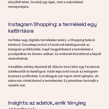
túlzsúfolt lehet. Gondolj úgy rájuk, mint a weboldalad
menüpontjaira.
Instagram Shopping: a termékeid egy
kattintásra
Ha fizikai vagy digitális termékeket árulsz, a Shopping funkció
kötelező. Összekapcsolod a Facebook katalógusodat az
Instagram profildoddal, majd megjelölheted a termékeket a
posztjaidban és Stories-aidban. Az emberek közvetlenül a képről
vásárolhatnak.
A beállítás néhány lépésből áll. Először hozz létre egy Facebook
üzletkezelőt és katalógust. Aztán kapcsold össze az Instagram
business profiloddal. A jóváhagyás pár napot vehet igénybe, de
utána már címkézheted a termékeidet. Ez jelentősen lerövidíti a
vásárlói utat.
Insights: az adatok, amik tényleg