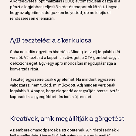
A költségvetés-optimalizálás (CBO) automatikusan osztja el a
pénzt a legjobban teljesítő hirdetéscsoportok között. Hagyd,
hogy az algoritmus dolgozzon helyetted, de ne felejts el
rendszeresen ellenőrizni.
A/B tesztelés: a siker kulcsa
Soha ne indíts egyetlen hirdetést. Mindig tesztelj legalább két
verziót. Változtasd a képet, a szöveget, a CTA gombot vagy a
célközönséget. Egy-egy apró módosítás megduplázhatja a
konverziós rátát.
Tesztelj egyszerre csak egy elemet. Ha mindent egyszerre
változtatsz, nem tudod, mi működött. Adj minden verziónak
legalább 3-4 napot, hogy elegendő adat gyűljön össze. Aztán
kapcsold ki a gyengébbet, és indíts új tesztet.
Kreatívok, amik megállítják a görgetést
Az emberek másodpercek alatt döntenek. A hirdetésednek ki
kell emelkednie. Használj élénk színeket, de ne legyél túl