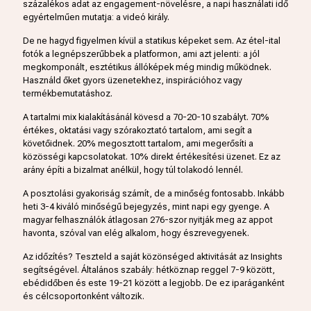
százalékos adat az engagement-növelésre, a napi használati idő
egyértelműen mutatja: a videó király.
De ne hagyd figyelmen kívül a statikus képeket sem. Az étel-ital
fotók a legnépszerűbbek a platformon, ami azt jelenti: a jól
megkomponált, esztétikus állóképek még mindig működnek.
Használd őket gyors üzenetekhez, inspirációhoz vagy
termékbemutatáshoz.
A tartalmi mix kialakításánál kövesd a 70-20-10 szabályt. 70%
értékes, oktatási vagy szórakoztató tartalom, ami segít a
követőidnek. 20% megosztott tartalom, ami megerősíti a
közösségi kapcsolatokat. 10% direkt értékesítési üzenet. Ez az
arány építi a bizalmat anélkül, hogy túl tolakodó lennél.
A posztolási gyakoriság számít, de a minőség fontosabb. Inkább
heti 3-4 kiváló minőségű bejegyzés, mint napi egy gyenge. A
magyar felhasználók átlagosan 276-szor nyitják meg az appot
havonta, szóval van elég alkalom, hogy észrevegyenek.
Az időzítés? Teszteld a saját közönséged aktivitását az Insights
segítségével. Általános szabály: hétköznap reggel 7-9 között,
ebédidőben és este 19-21 között a legjobb. De ez iparáganként
és célcsoportonként változik.