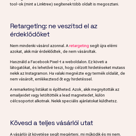
tool-ok (mint a Linktree) segítenek több oldalt is megosztani.
Retargeting: ne veszítsd el az
érdeklődőket
Nem mindenki vásárol azonnal. A
retargeting
segít újra elérni
azokat, akik már érdeklődtek, de nem vásároltak.
Használd a Facebook Pixel-t a weboldalon. Ez követi a
látogatókat, és lehetővé teszi, hogy célzott hirdetéseket mutass
nekik az Instagramon. Ha valaki megnézte egy termék oldalát, de
nem vásárolt, emlékeztesd őt egy hirdetéssel.
A remarketing listákat is építheted. Azok, akik megnyitották az
emailjeidet vagy letöltötték a lead magnetedet, külön
célcsoportot alkotnak. Nekik speciális ajánlatokat küldhetsz.
Kövesd a teljes vásárlói utat
A vásárlói út követése segít megérteni, mi működik és mi nem.