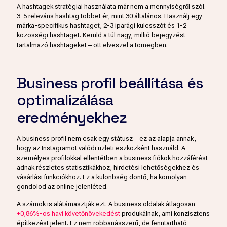
A hashtagek stratégiai használata már nem a mennyiségről szól.
3-5 releváns hashtag többet ér, mint 30 általános. Használj egy
márka-specifikus hashtaget, 2-3 iparági kulcsszót és 1-2
közösségi hashtaget. Kerüld a túl nagy, millió bejegyzést
tartalmazó hashtageket – ott elveszel a tömegben.
Business profil beállítása és
optimalizálása
eredményekhez
A business profil nem csak egy státusz – ez az alapja annak,
hogy az Instagramot valódi üzleti eszközként használd. A
személyes profilokkal ellentétben a business fiókok hozzáférést
adnak részletes statisztikákhoz, hirdetési lehetőségekhez és
vásárlási funkciókhoz. Ez a különbség döntő, ha komolyan
gondolod az online jelenléted.
A számok is alátámasztják ezt. A business oldalak átlagosan
+0,86%-os havi követőnövekedést
produkálnak, ami konzisztens
építkezést jelent. Ez nem robbanásszerű, de fenntartható