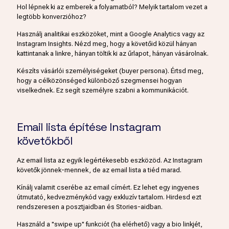
Hol lépnek ki az emberek a folyamatból? Melyik tartalom vezet a
legtöbb konverzióhoz?
Használj analitikai eszközöket, mint a Google Analytics vagy az
Instagram Insights. Nézd meg, hogy a követőid közül hányan
kattintanak a linkre, hányan töltik ki az űrlapot, hányan vásárolnak.
Készíts vásárlói személyiségeket (buyer persona). Értsd meg,
hogy a célközönséged különböző szegmensei hogyan
viselkednek. Ez segít személyre szabni a kommunikációt.
Email lista építése Instagram
követőkből
Az email lista az egyik legértékesebb eszközöd. Az Instagram
követők jönnek-mennek, de az email lista a tiéd marad.
Kínálj valamit cserébe az email címért. Ez lehet egy ingyenes
útmutató, kedvezménykód vagy exkluzív tartalom. Hirdesd ezt
rendszeresen a posztjaidban és Stories-aidban.
Használd a "swipe up" funkciót (ha elérhető) vagy a bio linkjét,