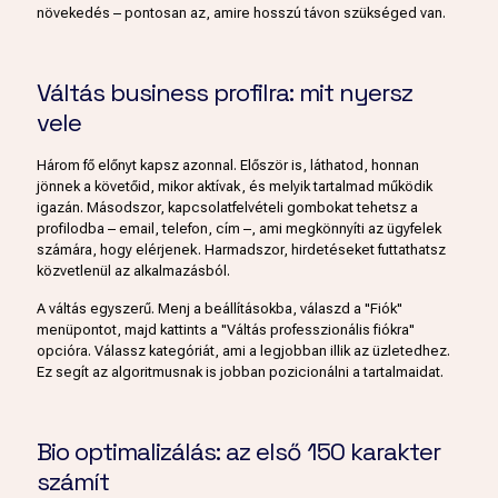
növekedés – pontosan az, amire hosszú távon szükséged van.
Váltás business profilra: mit nyersz
vele
Három fő előnyt kapsz azonnal. Először is, láthatod, honnan
jönnek a követőid, mikor aktívak, és melyik tartalmad működik
igazán. Másodszor, kapcsolatfelvételi gombokat tehetsz a
profilodba – email, telefon, cím –, ami megkönnyíti az ügyfelek
számára, hogy elérjenek. Harmadszor, hirdetéseket futtathatsz
közvetlenül az alkalmazásból.
A váltás egyszerű. Menj a beállításokba, válaszd a "Fiók"
menüpontot, majd kattints a "Váltás professzionális fiókra"
opcióra. Válassz kategóriát, ami a legjobban illik az üzletedhez.
Ez segít az algoritmusnak is jobban pozicionálni a tartalmaidat.
Bio optimalizálás: az első 150 karakter
számít