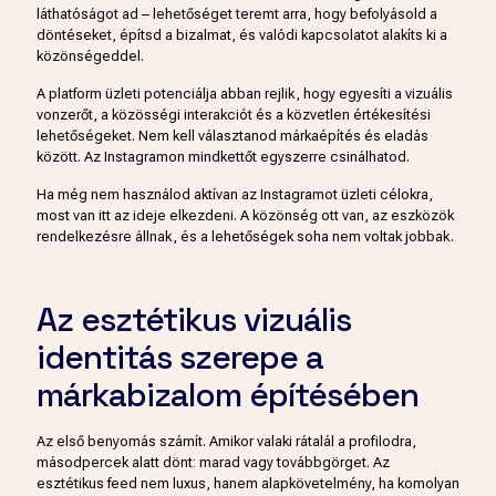
láthatóságot ad – lehetőséget teremt arra, hogy befolyásold a
döntéseket, építsd a bizalmat, és valódi kapcsolatot alakíts ki a
közönségeddel.
A platform üzleti potenciálja abban rejlik, hogy egyesíti a vizuális
vonzerőt, a közösségi interakciót és a közvetlen értékesítési
lehetőségeket. Nem kell választanod márkaépítés és eladás
között. Az Instagramon mindkettőt egyszerre csinálhatod.
Ha még nem használod aktívan az Instagramot üzleti célokra,
most van itt az ideje elkezdeni. A közönség ott van, az eszközök
rendelkezésre állnak, és a lehetőségek soha nem voltak jobbak.
Az esztétikus vizuális
identitás szerepe a
márkabizalom építésében
Az első benyomás számít. Amikor valaki rátalál a profilodra,
másodpercek alatt dönt: marad vagy továbbgörget. Az
esztétikus feed nem luxus, hanem alapkövetelmény, ha komolyan