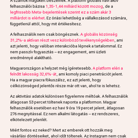
A számok magukért beszélnek. A platform globális havi aktív
felhasználói bázisa
1,35-1,44 milliárd között mozog
, de a
legfrissebb Meta-bejelentések szerint ez a szám akár 3
milliárdot is elérhet
. Ez óriási lehetőség a vállalkozásod számára,
függetlenül attól, hogy mit értékesítesz.
A felhasználók nem csak böngésznek.
A globális közönség
31,2%-a aktívan részt vesz különböző tevékenységekben
, ami
azt jelenti, hogy valóban interakcióba lépnek a tartalommal. Ez
nem passzív fogyasztás – ez engagement, ami üzleti
eredménnyé alakítható.
Magyarországon a helyzet még ígéretesebb.
A platform eléri a
felnőtt lakosság 32,6%-át
, ami komoly piaci penetrációt jelent.
Ha a magyar piacra fókuszálsz, ez azt jelenti, hogy
célközönséged jelentős része már ott van, ahol te is lehetsz.
Az aktivitási adatok különösen figyelemre méltóak. A felhasználók
átlagosan 53 percet töltenek naponta a platformon. Magyar
felhasználók esetében ez havi 9 óra 19 percet jelent, átlagosan
276 megnyitással. Ez nem alkalmi látogatás – ez rendszeres,
elkötelezett jelenlét.
Miért fontos ez neked? Mert az emberek ott hozzák meg
vásárlási döntéseiket, ahol időt töltenek. Az Instagram nem csak