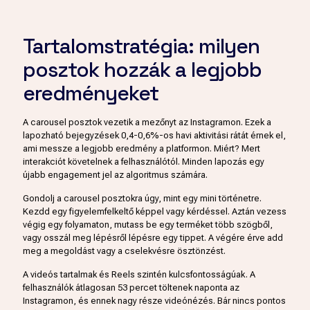
Tartalomstratégia: milyen
posztok hozzák a legjobb
eredményeket
A carousel posztok vezetik a mezőnyt az Instagramon. Ezek a
lapozható bejegyzések 0,4-0,6%-os havi aktivitási rátát érnek el,
ami messze a legjobb eredmény a platformon. Miért? Mert
interakciót követelnek a felhasználótól. Minden lapozás egy
újabb engagement jel az algoritmus számára.
Gondolj a carousel posztokra úgy, mint egy mini történetre.
Kezdd egy figyelemfelkeltő képpel vagy kérdéssel. Aztán vezess
végig egy folyamaton, mutass be egy terméket több szögből,
vagy osszál meg lépésről lépésre egy tippet. A végére érve add
meg a megoldást vagy a cselekvésre ösztönzést.
A videós tartalmak és Reels szintén kulcsfontosságúak. A
felhasználók átlagosan 53 percet töltenek naponta az
Instagramon, és ennek nagy része videónézés. Bár nincs pontos