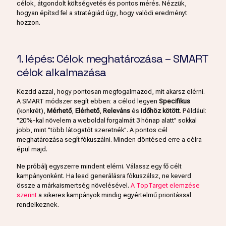
célok, átgondolt költségvetés és pontos mérés. Nézzük,
hogyan építsd fel a stratégiád úgy, hogy valódi eredményt
hozzon.
1. lépés: Célok meghatározása – SMART
célok alkalmazása
Kezdd azzal, hogy pontosan megfogalmazod, mit akarsz elérni.
A SMART módszer segít ebben: a célod legyen
Specifikus
(konkrét),
Mérhető
,
Elérhető
,
Releváns
és
Időhöz kötött
. Például:
"20%-kal növelem a weboldal forgalmát 3 hónap alatt" sokkal
jobb, mint "több látogatót szeretnék". A pontos cél
meghatározása segít fókuszálni. Minden döntésed erre a célra
épül majd.
Ne próbálj egyszerre mindent elérni. Válassz egy fő célt
kampányonként. Ha lead generálásra fókuszálsz, ne keverd
össze a márkaismertség növelésével.
A TopTarget elemzése
szerint
a sikeres kampányok mindig egyértelmű prioritással
rendelkeznek.