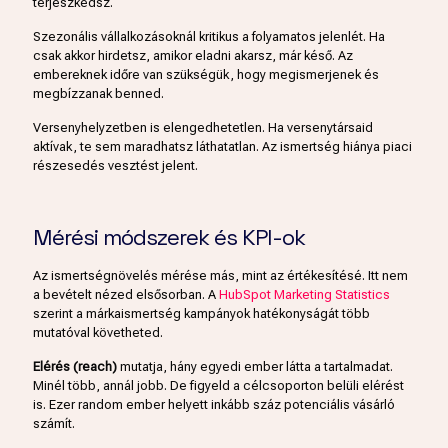
terjeszkedsz.
Szezonális vállalkozásoknál kritikus a folyamatos jelenlét. Ha
csak akkor hirdetsz, amikor eladni akarsz, már késő. Az
embereknek időre van szükségük, hogy megismerjenek és
megbízzanak benned.
Versenyhelyzetben is elengedhetetlen. Ha versenytársaid
aktívak, te sem maradhatsz láthatatlan. Az ismertség hiánya piaci
részesedés vesztést jelent.
Mérési módszerek és KPI-ok
Az ismertségnövelés mérése más, mint az értékesítésé. Itt nem
a bevételt nézed elsősorban. A
HubSpot Marketing Statistics
szerint a márkaismertség kampányok hatékonyságát több
mutatóval követheted.
Elérés (reach)
mutatja, hány egyedi ember látta a tartalmadat.
Minél több, annál jobb. De figyeld a célcsoporton belüli elérést
is. Ezer random ember helyett inkább száz potenciális vásárló
számít.