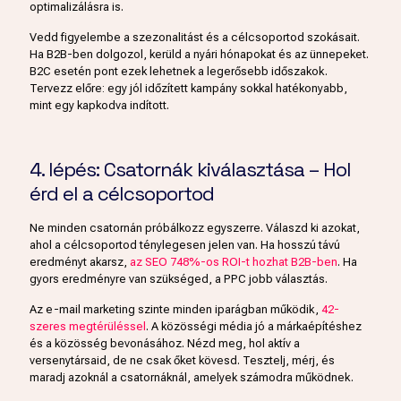
optimalizálásra is.
Vedd figyelembe a szezonalitást és a célcsoportod szokásait.
Ha B2B-ben dolgozol, kerüld a nyári hónapokat és az ünnepeket.
B2C esetén pont ezek lehetnek a legerősebb időszakok.
Tervezz előre: egy jól időzített kampány sokkal hatékonyabb,
mint egy kapkodva indított.
4. lépés: Csatornák kiválasztása – Hol
érd el a célcsoportod
Ne minden csatornán próbálkozz egyszerre. Válaszd ki azokat,
ahol a célcsoportod ténylegesen jelen van. Ha hosszú távú
eredményt akarsz,
az SEO 748%-os ROI-t hozhat B2B-ben
. Ha
gyors eredményre van szükséged, a PPC jobb választás.
Az e-mail marketing szinte minden iparágban működik,
42-
szeres megtérüléssel
. A közösségi média jó a márkaépítéshez
és a közösség bevonásához. Nézd meg, hol aktív a
versenytársaid, de ne csak őket kövesd. Tesztelj, mérj, és
maradj azoknál a csatornáknál, amelyek számodra működnek.