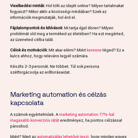
Viselkedési minták
: Hol tölti az idejét online? Milyen tartalmakat
fogyaszt? Mikor aktív a közösségi médiában? Ezek az
információk megmutatják, hol érd el.
Fájdalompontok és kihívások
: Mi tartja éjjel ébren? Milyen
problémát old meg a terméked az életében? Ha ezt megérted,
az üzeneted célba talál.
Célok és motivációk
: Mit akar elérni? Miért
keresne
téged? Ez a
kulcs ahhoz, hogy releváns legyél számára.
Készíts 2-3 personát. Ne többet. Túl sok persona
szétforgácsolja az erőforrásaidat.
Marketing automation és célzás
kapcsolata
A számok egyértelműek. A
marketing automation 77%-kal
magasabb konverziós rátát
eredményez, ha pontos célzással
párosítod.
Miért? Mert az
automatizálás lehetővé teszi
, hogy minden egyes