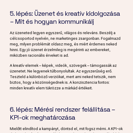
5. lépés: Üzenet és kreatív kidolgozása
– Mit és hogyan kommunikálj
Az üzeneted legyen egyszerű, világos és releváns. Beszélj a
célcsoportod nyelvén, ne marketinges zsargonban. Fogalmazd
meg, milyen problémát oldasz meg, és miért érdemes neked
hinni. Egy jó üzenet érzelmileg is megérinti az embereket,
miközben racionális érveket is ad.
A kreatív elemek – képek, videók, szövegek – támogassák az
üzenetet. Ne legyenek túlbonyolultak. Az egyszerűség erő.
Teszteld a különböző verziókat, mert ami neked tetszik, nem
biztos, hogy a közönségednek is. A konzisztencia fontos:
minden kreatív elem tükrözze a márkád értékeit.
6. lépés: Mérési rendszer felállítása –
KPI-ok meghatározása
Mielőtt elindítod a kampányt, döntsd el, mit fogsz mérni. A KPI-ok