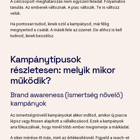
A célcsoport-meghatározás nem egyszeri feladat. Folyamatos
tanulás. Az emberek változnak. A piac változik. Te is változz
velük.
Ha pontosan tudod, kinek szól a kampányod, már félig
megnyerted a csatát. A másik fele az üzenet. De ahhoz is kell
tudnod, kinek beszélsz.
Kampánytípusok
részletesen: melyik mikor
működik?
Brand awareness (ismertség növelő)
kampányok
Az ismertségnövelő kampányokat akkor indítsd, amikor új piacra
lépsz vagy frissen alapított a vállalkozásod. Ezek a kampányok
arra fókuszálnak, hogy minél több ember megismerje a márkádat.
A siker mérése itt más, mint az értékesítésnél. Figyeld a reach-et