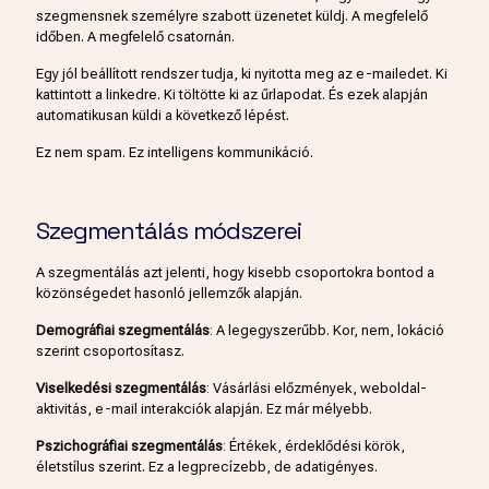
szegmensnek személyre szabott üzenetet küldj. A megfelelő
időben. A megfelelő csatornán.
Egy jól beállított rendszer tudja, ki nyitotta meg az e-mailedet. Ki
kattintott a linkedre. Ki töltötte ki az űrlapodat. És ezek alapján
automatikusan küldi a következő lépést.
Ez nem spam. Ez intelligens kommunikáció.
Szegmentálás módszerei
A szegmentálás azt jelenti, hogy kisebb csoportokra bontod a
közönségedet hasonló jellemzők alapján.
Demográfiai szegmentálás
: A legegyszerűbb. Kor, nem, lokáció
szerint csoportosítasz.
Viselkedési szegmentálás
: Vásárlási előzmények, weboldal-
aktivitás, e-mail interakciók alapján. Ez már mélyebb.
Pszichográfiai szegmentálás
: Értékek, érdeklődési körök,
életstílus szerint. Ez a legprecízebb, de adatigényes.