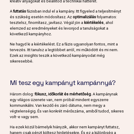
kreatív anyagokat és beállítod a technikai hátteret.
A
futtatás
fázisban indul el a kampány. Itt figyeled a teljesítményt
és szükség esetén módosítasz. Az
optimalizálás
folyamatos:
tesztelsz, finomítasz, javítasz. Végül jön a
kiértékelés
, ahol
elemzed az eredményeket és levonjod a tanulságokat a
következő kampányhoz.
Ne hagyd ki a kiértékelést. Ez a fázis ugyanolyan fontos, mint a
tervezés. Itt tanulsz a legtöbbet arról, mi működött és mi nem.
Ezek az insights teszik a következő kampányodat még
sikeresebbé.
Mi tesz egy kampányt kampánnyá?
Három dolog:
fókusz, időkorlát és mérhetőség
. A kampánynak
egy világos üzenete van, nem próbál mindent egyszerre
kommunikálni. Van kezdő és záró dátuma, nem megy a
végtelenségig. És van konkrét mérőszáma, amiből tudod, sikeres
volt-e vagy sem.
Ha ezek közül bármelyik hiányzik, akkor nem kampányt futtatsz,
hanem csak pénzt költesz hirdetésekre. És ez a különbség a