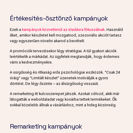
Értékesítés-ösztönző kampányok
Ezek a
kampányok közvetlenül az eladásra fókuszálnak
. Használd
őket, amikor készletet kell mozgatnod, szezonális akciót tartasz
vagy egyszerűen növelni akarod a bevételt.
A promóciók tervezésekor légy stratégiai. A túl gyakori akciók
leértékelik a márkádat. Az ügyfelek megtanulják, hogy érdemes
várni a kedvezményekre.
A sürgősség és ritkaság erős pszichológiai eszközök. "Csak 24
óráig" vagy "Limitált készlet" üzenetek motiválják a gyors
döntést. De légy őszinte – az álsürgősség visszaüt.
A remarketing itt kulcsszerepet játszik. Azokat célozd, akik már
látogatták a weboldaladat vagy kosárba tettek termékeket. Ők
sokkal közelebb állnak a vásárláshoz, mint a hideg közönség.
Remarketing kampányok