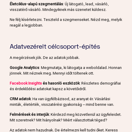
Életciklus-alapú szegmentálás
: Új látogató, lead, vásárló,
visszatérő vásárló. Mindegyiknek más üzenetet küldesz.
Ne félj kísérletezni. Teszteld a szegmenseket. Nézd meg, melyik
reagál a legjobban.
Adatvezérelt célcsoport-építés
A megérzések jók. De az adatok jobbak.
Google Analytics
: Megmutatja, ki látogatja a weboldalad. Honnan
jönnek. Mit néznek meg. Mennyi időt töltenek ott.
Facebook Insights
és hasonló eszközök
: Részletes demográfiai
és érdeklődési adatokat kapsz a követőidről.
CRM adatok
: Ha van ügyfélbázisod, az aranyat ér. Vásárlási
minták, életérték, visszatérési gyakoriság – mind benne van.
Felmérések és interjúk
: Kérdezd meg közvetlenül az ügyfeleidet.
Mit szeretnek? Mit hiányolnak? Miért választottak téged?
Az adatok nem hazudnak. De értelmezni kell tudni őket. Keress