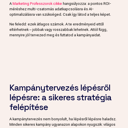
A
Marketing Professzorok cikke
hangsúlyozza: a pontos ROI-
méréshez multi-csatornás adatkapcsolásra és AI-
optimalizálásra van szükséged. Csak így látod a teljes képet.
Ne feledd: ezek átlagos számok. A te eredményeid ettől
eltérhetnek – jobbak vagy rosszabbak lehetnek. Attól függ,
mennyire jól tervezed meg és futtatod a kampányaidat.
Kampánytervezés lépésről
lépésre: a sikeres stratégia
felépítése
A kampánytervezés nem bonyolult, ha lépésről lépésre haladsz.
Minden sikeres kampány ugyanazon alapokon nyugszik: világos