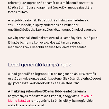
(elérést), az impressziók számát és a márkaemlékezetet. A
közösségi média engagement (reakciók, megosztások) is
fontos mutató.
A legjobb csatornák: Facebook és Instagram hirdetések,
YouTube videók, display hirdetések és influencer
együttműködések. Ezek széles közönséget érnek el gyorsan.
Ne várj azonnali értékesítést ezektől a kampányoktól. A céljuk a
láthatóság, nem a konverzió. Hosszú távon azonban
megalapozzák a későbbi értékesítési erőfeszítéseidet.
Lead generáló kampányok
A lead generálás a legtöbb B2B és magasabb árú B2C termék
esetében kulcsfontosságú. Itt potenciális vásárlók elérhetőségét
gyűjtöd össze, akik érdeklődnek az ajánlatod iránt.
A marketing automation 80%-kal több leadet generál
a
hagyományos módszerekhez képest, ahogy azt a
Revenue
Memo kutatása
is megerősíti. Ez óriási előny, ha megfelelően
állítod be a rendszeredet.