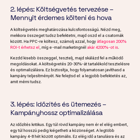
2. lépés: Költségvetés tervezése –
Mennyit érdemes költeni és hova
A költségvetés meghatározása kulcsfontosságú. Nézd meg,
mekkora összeget tudsz befektetni, majd oszd el a csatornák
között. Ha PPC-re költesz, számolj azzal, hogy
átlagosan 200%
ROI-t érhetsz el
, míg e-mail marketingnél
akár 4200%-ot is
.
Kezdd kisebb összeggel, tesztelj, majd skálázd fel a működő
megoldásokat. A költségvetés 20-30%-át tartalékold tesztelésre
és optimalizálásra. Ez biztosítja, hogy folyamatosan javíthasd a
kampány teljesítményét. Ne felejtsd el: a legjobb befektetés az,
amit mérni tudsz.
3. lépés: Időzítés és ütemezés –
Kampányhossz optimalizálása
Az időzítés kritikus. Egy túl rövid kampány nem ér el elég embert,
egy túl hosszú pedig kiégetheti a közönséget. A legtöbb
kampány 4-8 hét között optimális. Ez elég idő a tanulásra és az