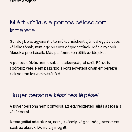
elvész a zajban.
Miért kritikus a pontos célcsoport
ismerete
Gondolj bele: ugyanazt a terméket másként ajánlod egy 25 éves
vállalkozónak, mint egy 50 éves cégvezetőnek. Más a nyelvük.
Mások a prioritásaik. Más platformokon töltik az idejüket.
A pontos célzás nem csak a hatékonyságról szól. Pénzt is
spórolsz vele. Nem pazarlod a költségvetést olyan emberekre,
akik sosem lesznek vásárlóid.
Buyer persona készítés lépései
A buyer persona nem bonyolult. Ez egy részletes leírás az ideális
vásárlódról.
Demográfiai adatok
: Kor, nem, lakóhely, végzettség, jövedelem.
Ezek az alapok. De ne állj meg itt.