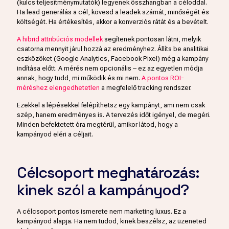
(kulcs teljesítménymutatók) legyenek összhangban a céloddal.
Ha lead generálás a cél, kövesd a leadek számát, minőségét és
költségét. Ha értékesítés, akkor a konverziós rátát és a bevételt.
A hibrid attribúciós modellek
segítenek pontosan látni, melyik
csatorna mennyit járul hozzá az eredményhez. Állíts be analitikai
eszközöket (Google Analytics, Facebook Pixel) még a kampány
indítása előtt. A mérés nem opcionális – ez az egyetlen módja
annak, hogy tudd, mi működik és mi nem.
A pontos ROI-
méréshez elengedhetetlen
a megfelelő tracking rendszer.
Ezekkel a lépésekkel felépíthetsz egy kampányt, ami nem csak
szép, hanem eredményes is. A tervezés időt igényel, de megéri.
Minden befektetett óra megtérül, amikor látod, hogy a
kampányod eléri a céljait.
Célcsoport meghatározás:
kinek szól a kampányod?
A célcsoport pontos ismerete nem marketing luxus. Ez a
kampányod alapja. Ha nem tudod, kinek beszélsz, az üzeneted