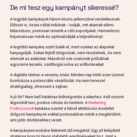
De mi tesz egy kampányt sikeressé?
A legjobb kampányok három közös jellemzővel rendelkeznek.
Először is, tiszta céllal indulnak – tudják, mit akarnak elérni.
Másodszor, pontosan ismerik a célcsoportjukat. Harmadszor,
folyamatosan mérik és optimalizálják a teljesítményt.
A legtöbb kampány azért bukik el, mert ezeket az alapokat
hanyagolják. Sokan fejből dolgoznak, nem tesztelnek, és nem
elemzik az adatokat. Mások túl sok csatornát próbálnak
egyszerre kezelni, szétforgácsolva az erőforrásaikat.
A digitális térben a verseny óriási. Minden nap több ezer üzenet
bombázza a potenciális vásárlóidat. Ha nem tervezel
stratégiailag, elveszed a zajban.
A jó hír? Nem kell hatalmas költségvetés a sikerhez. Kell viszont
átgondolt terv, pontos célzás és türelem. A
Marketing
Professzorok
kutatása szerint a hibrid attribúciós modellel
dolgozó kampányok sokkal pontosabban mérik a megtérülést,
ami jobb döntésekhez vezet.
A kampánytervezésbe fektetett idő megtérül. Egy jól felépített
stratégia hosszú távon stabilabb eredményeket hoz, mint a