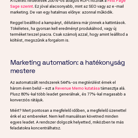
A fizetett hirdetések 200%-os átlagos ROI-t hoznak a
First Page
Sage szerint
. Ez jóval alacsonyabb, mint az SEO vagy az e-mail
marketing. De van egy hatalmas előnye: azonnal működik.
Reggel beállítod a kampányt, délutánra már jönnek a kattintások.
Tökéletes, ha gyorsan kell eredményt produkálnod, vagy új
terméket teszel piacra. Csak számolj azzal, hogy amint leállítod a
költést, megszűnik a forgalom is.
Marketing automation: a hatékonyság
mestere
Az automatizált rendszerek 544%-os megtérülést érnek el
három éven belül – ezt a
Revenue Memo kutatása
támasztja alá.
Plusz 80%-kal több leadet generálnak, és 77%-kal magasabb a
konverziós rátájuk.
Miért? Mert pontosan a megfelelő időben, a megfelelő üzenettel
érik el az embereket. Nem kell manuálisan követned minden
egyes leadet. A rendszer dolgozik helyetted, miközben te más
feladatokra koncentrálhatsz.