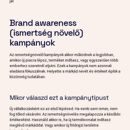
jár.
Brand awareness
(ismertség növelő)
kampányok
Az ismertségnövelő kampányok akkor működnek a legjobban,
amikor új piacra lépsz, terméket indítasz, vagy egyszerűen több
emberhez szeretnél eljutni. Ezek a kampányok nem azonnali
eladásra fókuszálnak. Helyette a márkád nevét és értékeit építik a
közönség tudatában.
Mikor válaszd ezt a kampánytípust
Új vállalkozásként ez az első lépésed. Ha senki sem ismer, nem
fog tőled vásárolni. Az ismertségnövelés megalapozza a későbbi
értékesítést. Használd akkor is, ha új termékvonalat indítasz
meglévő márkáddal. Vagy amikor új földrajzi területre