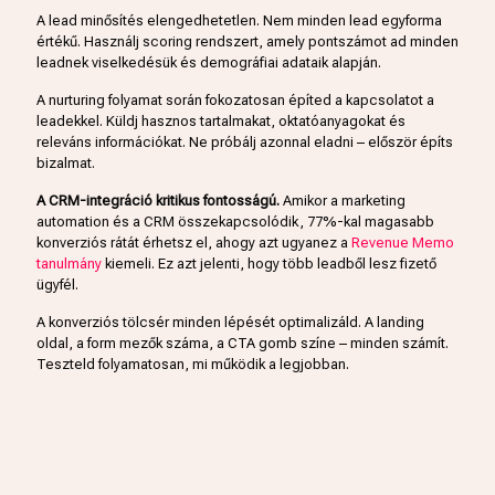
A lead minősítés elengedhetetlen. Nem minden lead egyforma
értékű. Használj scoring rendszert, amely pontszámot ad minden
leadnek viselkedésük és demográfiai adataik alapján.
A nurturing folyamat során fokozatosan építed a kapcsolatot a
leadekkel. Küldj hasznos tartalmakat, oktatóanyagokat és
releváns információkat. Ne próbálj azonnal eladni – először építs
bizalmat.
A CRM-integráció kritikus fontosságú.
Amikor a marketing
automation és a CRM összekapcsolódik, 77%-kal magasabb
konverziós rátát érhetsz el, ahogy azt ugyanez a
Revenue Memo
tanulmány
kiemeli. Ez azt jelenti, hogy több leadből lesz fizető
ügyfél.
A konverziós tölcsér minden lépését optimalizáld. A landing
oldal, a form mezők száma, a CTA gomb színe – minden számít.
Teszteld folyamatosan, mi működik a legjobban.