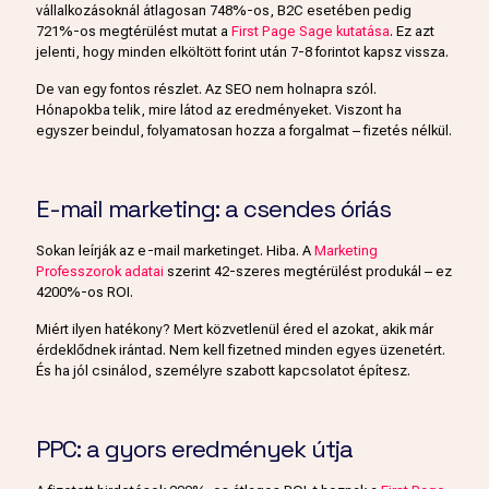
vállalkozásoknál átlagosan 748%-os, B2C esetében pedig
721%-os megtérülést mutat a
First Page Sage kutatása
. Ez azt
jelenti, hogy minden elköltött forint után 7-8 forintot kapsz vissza.
De van egy fontos részlet. Az SEO nem holnapra szól.
Hónapokba telik, mire látod az eredményeket. Viszont ha
egyszer beindul, folyamatosan hozza a forgalmat – fizetés nélkül.
E-mail marketing: a csendes óriás
Sokan leírják az e-mail marketinget. Hiba. A
Marketing
Professzorok adatai
szerint 42-szeres megtérülést produkál – ez
4200%-os ROI.
Miért ilyen hatékony? Mert közvetlenül éred el azokat, akik már
érdeklődnek irántad. Nem kell fizetned minden egyes üzenetért.
És ha jól csinálod, személyre szabott kapcsolatot építesz.
PPC: a gyors eredmények útja