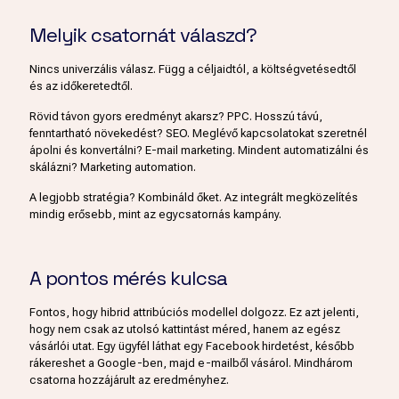
Melyik csatornát válaszd?
Nincs univerzális válasz. Függ a céljaidtól, a költségvetésedtől
és az időkeretedtől.
Rövid távon gyors eredményt akarsz? PPC. Hosszú távú,
fenntartható növekedést? SEO. Meglévő kapcsolatokat szeretnél
ápolni és konvertálni? E-mail marketing. Mindent automatizálni és
skálázni? Marketing automation.
A legjobb stratégia? Kombináld őket. Az integrált megközelítés
mindig erősebb, mint az egycsatornás kampány.
A pontos mérés kulcsa
Fontos, hogy hibrid attribúciós modellel dolgozz. Ez azt jelenti,
hogy nem csak az utolsó kattintást méred, hanem az egész
vásárlói utat. Egy ügyfél láthat egy Facebook hirdetést, később
rákereshet a Google-ben, majd e-mailből vásárol. Mindhárom
csatorna hozzájárult az eredményhez.