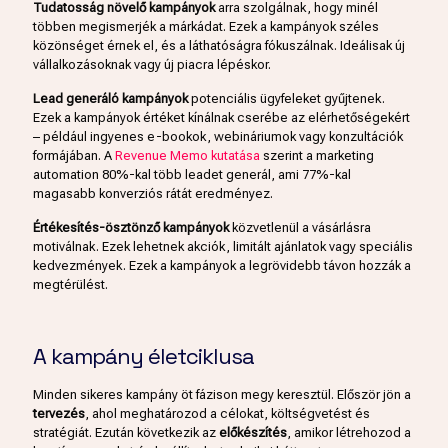
Tudatosság növelő kampányok
arra szolgálnak, hogy minél
többen megismerjék a márkádat. Ezek a kampányok széles
közönséget érnek el, és a láthatóságra fókuszálnak. Ideálisak új
vállalkozásoknak vagy új piacra lépéskor.
Lead generáló kampányok
potenciális ügyfeleket gyűjtenek.
Ezek a kampányok értéket kínálnak cserébe az elérhetőségekért
– például ingyenes e-bookok, webináriumok vagy konzultációk
formájában. A
Revenue Memo kutatása
szerint a marketing
automation 80%-kal több leadet generál, ami 77%-kal
magasabb konverziós rátát eredményez.
Értékesítés-ösztönző kampányok
közvetlenül a vásárlásra
motiválnak. Ezek lehetnek akciók, limitált ajánlatok vagy speciális
kedvezmények. Ezek a kampányok a legrövidebb távon hozzák a
megtérülést.
A kampány életciklusa
Minden sikeres kampány öt fázison megy keresztül. Először jön a
tervezés
, ahol meghatározod a célokat, költségvetést és
stratégiát. Ezután következik az
előkészítés
, amikor létrehozod a