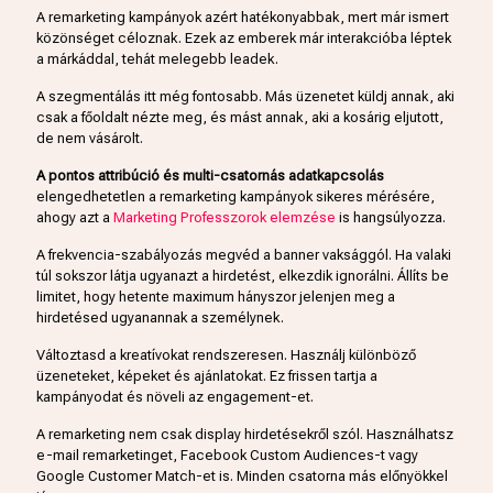
A remarketing kampányok azért hatékonyabbak, mert már ismert
közönséget céloznak. Ezek az emberek már interakcióba léptek
a márkáddal, tehát melegebb leadek.
A szegmentálás itt még fontosabb. Más üzenetet küldj annak, aki
csak a főoldalt nézte meg, és mást annak, aki a kosárig eljutott,
de nem vásárolt.
A pontos attribúció és multi-csatornás adatkapcsolás
elengedhetetlen a remarketing kampányok sikeres mérésére,
ahogy azt a
Marketing Professzorok elemzése
is hangsúlyozza.
A frekvencia-szabályozás megvéd a banner vaksággól. Ha valaki
túl sokszor látja ugyanazt a hirdetést, elkezdik ignorálni. Állíts be
limitet, hogy hetente maximum hányszor jelenjen meg a
hirdetésed ugyanannak a személynek.
Változtasd a kreatívokat rendszeresen. Használj különböző
üzeneteket, képeket és ajánlatokat. Ez frissen tartja a
kampányodat és növeli az engagement-et.
A remarketing nem csak display hirdetésekről szól. Használhatsz
e-mail remarketinget, Facebook Custom Audiences-t vagy
Google Customer Match-et is. Minden csatorna más előnyökkel