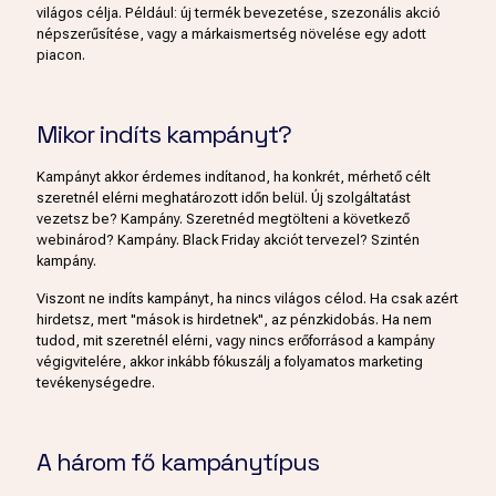
világos célja. Például: új termék bevezetése, szezonális akció
népszerűsítése, vagy a márkaismertség növelése egy adott
piacon.
Mikor indíts kampányt?
Kampányt akkor érdemes indítanod, ha konkrét, mérhető célt
szeretnél elérni meghatározott időn belül. Új szolgáltatást
vezetsz be? Kampány. Szeretnéd megtölteni a következő
webinárod? Kampány. Black Friday akciót tervezel? Szintén
kampány.
Viszont ne indíts kampányt, ha nincs világos célod. Ha csak azért
hirdetsz, mert "mások is hirdetnek", az pénzkidobás. Ha nem
tudod, mit szeretnél elérni, vagy nincs erőforrásod a kampány
végigvitelére, akkor inkább fókuszálj a folyamatos marketing
tevékenységedre.
A három fő kampánytípus