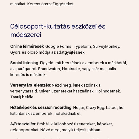
mintákat. Keress összefüggéseket.
Célcsoport-kutatás eszközei és
módszerei
Online felmérések
: Google Forms, Typeform, SurveyMonkey.
Gyors és olcsó módja az adatgyűjtésnek.
Social listening
: Figyeld, mit beszélnek az emberek a márkádról,
az iparágadról. Brandwatch, Hootsuite, vagy akár manuális
keresés is működik.
Versenytárs-elemzés
: Nézd meg, kinek szólnak a
versenytársaid. Milyen üzeneteket használnak. Hol hirdetnek.
Tanulj belőle.
Hőtérképek és session recording
: Hotjar, Crazy Egg. Látod, hol
kattintanak az emberek, hol akadnak el.
A/B tesztelés
: Próbálj ki különböző üzeneteket, képeket,
célcsoportokat. Nézd meg, melyik teljesít jobban.