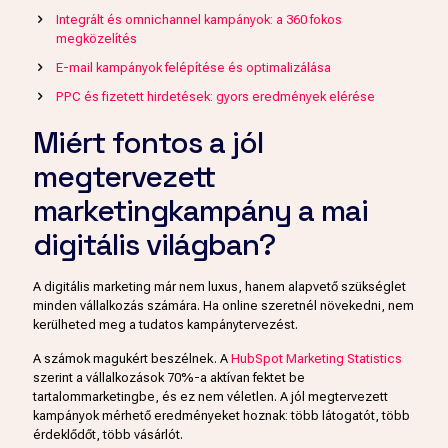
Integrált és omnichannel kampányok: a 360 fokos
megközelítés
E-mail kampányok felépítése és optimalizálása
PPC és fizetett hirdetések: gyors eredmények elérése
Miért fontos a jól
megtervezett
marketingkampány a mai
digitális világban?
A digitális marketing már nem luxus, hanem alapvető szükséglet
minden vállalkozás számára. Ha online szeretnél növekedni, nem
kerülheted meg a tudatos kampánytervezést.
A számok magukért beszélnek. A
HubSpot Marketing Statistics
szerint a vállalkozások 70%-a aktívan fektet be
tartalommarketingbe, és ez nem véletlen. A jól megtervezett
kampányok mérhető eredményeket hoznak: több látogatót, több
érdeklődőt, több vásárlót.